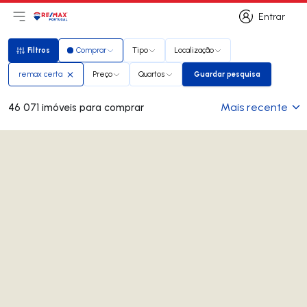
Entrar
Abri menu principal
Logo
Ir para página inicial
Entrar
Filtros
Comprar
Tipo
Localização
Filtros
remax certa
Preço
Quartos
Guardar pesquisa
Guardar pesquisa
Mais recente
46 071 imóveis para comprar