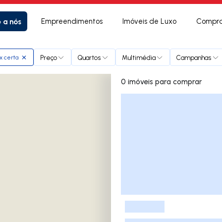
e a nós
Empreendimentos
Imóveis de Luxo
Compra
Preço
Quartos
Multimédia
Campanhas
x certa
0 imóveis para comprar
Lista de Imóveis
-