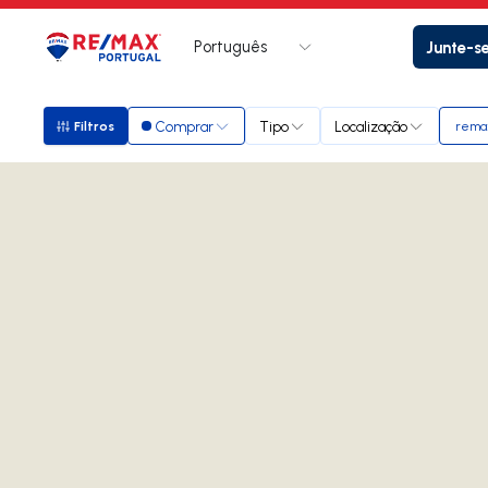
Português
Junte-s
Logo
Ir para página inicial
Comprar
Tipo
Localização
Filtros
rema
Filtros