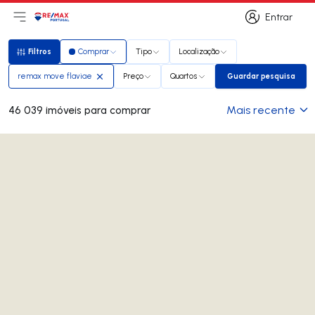
Entrar
Abri menu principal
Logo
Ir para página inicial
Entrar
Filtros
Comprar
Tipo
Localização
Filtros
remax move flaviae
Preço
Quartos
Guardar pesquisa
Guardar pesq
Mais recente
46 039 imóveis para comprar