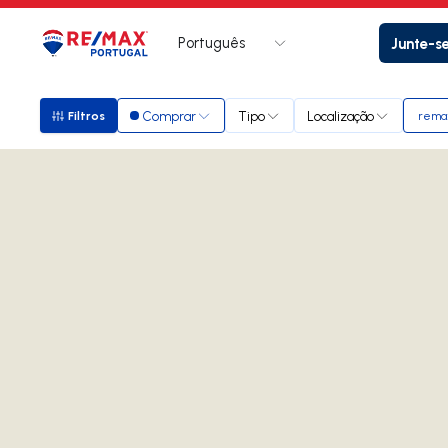
Português
Junte-s
Logo
Ir para página inicial
Comprar
Tipo
Localização
Filtros
remax 
Filtros