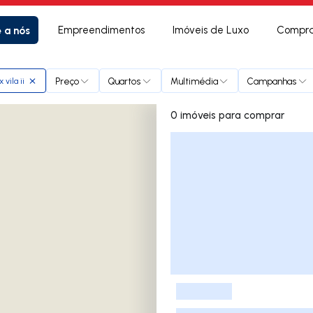
e a nós
Empreendimentos
Imóveis de Luxo
Compra
Preço
Quartos
Multimédia
Campanhas
vila ii
0 imóveis para comprar
Lista de Imóveis
-