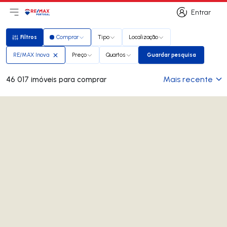
Entrar
Abri menu principal
Logo
Ir para página inicial
Entrar
Filtros
Comprar
Tipo
Localização
Filtros
RE/MAX Inova
Preço
Quartos
Guardar pesquisa
Guardar pesquisa
Mais recente
46 017 imóveis para comprar