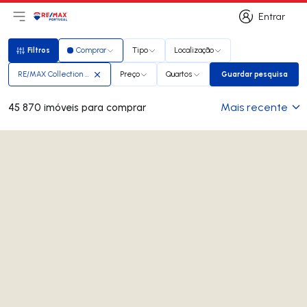
Entrar
Abri menu principal
Logo
Ir para página inicial
Entrar
Filtros
Comprar
Tipo
Localização
Filtros
RE/MAX Collection Prestige
Preço
Quartos
Guardar pesquisa
Guardar pesq
Mais recente
45 870 imóveis para comprar