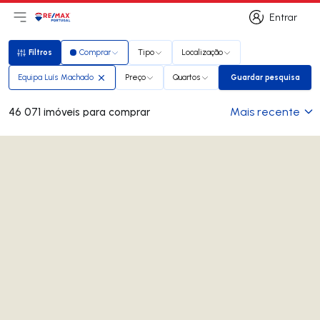
Entrar
Abri menu principal
Logo
Ir para página inicial
Entrar
Filtros
Comprar
Tipo
Localização
Filtros
Equipa Luís Machado
Preço
Quartos
Guardar pesquisa
Guardar pesq
Mais recente
46 071 imóveis para comprar