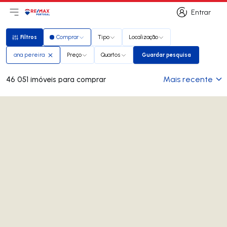
Entrar
Abri menu principal
Logo
Ir para página inicial
Entrar
Filtros
Comprar
Tipo
Localização
Filtros
ana pereira
Preço
Quartos
Guardar pesquisa
Guardar pesquisa
Mais recente
46 051 imóveis para comprar