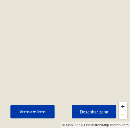
Desenhar zona
Vista em lista
Desenhar zona
Vista em lista
© MapTiler
© OpenStreetMap contributors