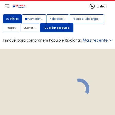
Entrar
Abri menu principal
Logo
Ir para página inicial
Entrar
Filtros
Comprar
Habitação
Pópulo e Ribalonga
Filtros
Preço
Quartos
Guardar pesquisa
Guardar pesquisa
Mais recente
1 imóvel para comprar em Pópulo e Ribalonga