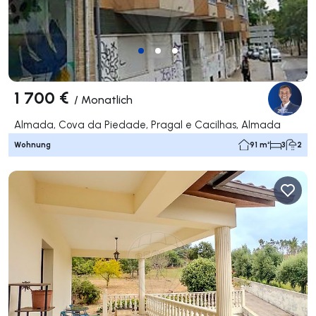
1 700 €
/
Monatlich
Almada, Cova da Piedade, Pragal e Cacilhas, Almada
Wohnung
91 m²
3
2