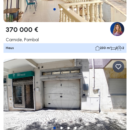
370 000 €
Carnide, Pombal
Haus
230 m²
3
2