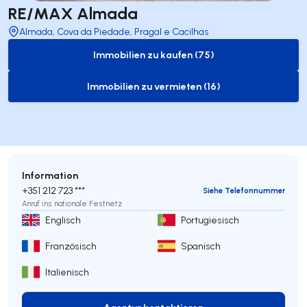
RE/MAX Almada
Almada, Cova da Piedade, Pragal e Cacilhas
Immobilien zu kaufen (75)
to-buy-listing
Immobilien zu vermieten (16)
to-rent-listing
Information
+351 212 723 ***
Siehe Telefonnummer
Anruf ins nationale Festnetz
Englisch
Portugiesisch
Französisch
Spanisch
Italienisch