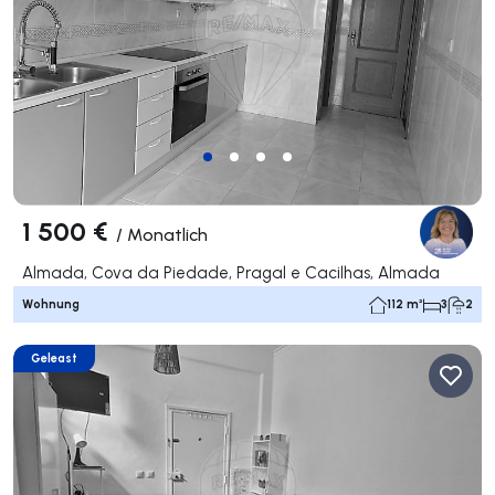
1 500 €
/
Monatlich
Almada, Cova da Piedade, Pragal e Cacilhas, Almada
Wohnung
112 m²
3
2
Geleast