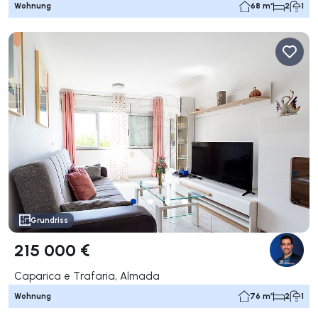
Wohnung
68 m²
2
1
Grundriss
215 000 €
Caparica e Trafaria, Almada
Wohnung
76 m²
2
1