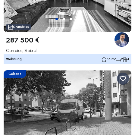
Grundriss
287 500 €
Corroios, Seixal
Wohnung
86 m²
2
1
Geleast