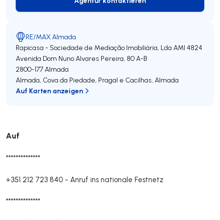
Agentur kontaktieren
Agentur kontaktieren
RE/MAX Almada
Rapicasa - Sociedade de Mediação Imobiliária, Lda
AMI 4824
Avenida Dom Nuno Alvares Pereira, 80 A-B
2800-177
Almada
Almada, Cova da Piedade, Pragal e Cacilhas
,
Almada
Auf Karten anzeigen
Auf
**************
+351 212 723 840
-
Anruf ins nationale Festnetz
**************