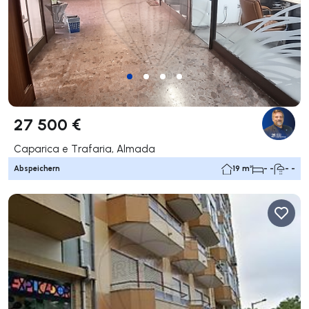
27 500 €
Caparica e Trafaria, Almada
Abspeichern
19 m²
- -
- -