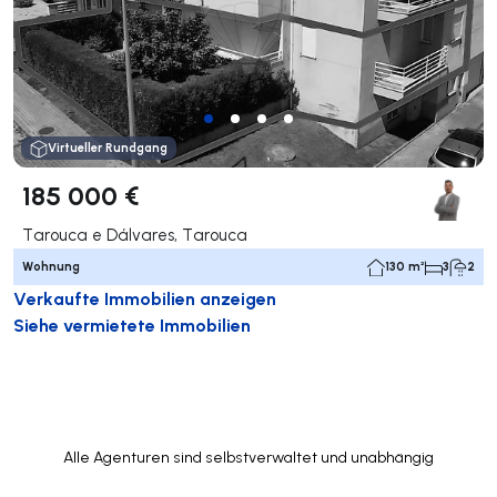
Virtueller Rundgang
185 000 €
Tarouca e Dálvares, Tarouca
Wohnung
130 m²
3
2
Verkaufte Immobilien anzeigen
Siehe vermietete Immobilien
Alle Agenturen sind selbstverwaltet und unabhängig