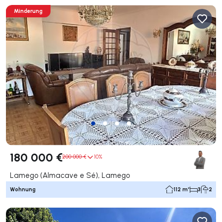
Minderung
180 000 €
200 000 €
10%
Lamego (Almacave e Sé), Lamego
Wohnung
112 m²
3
2