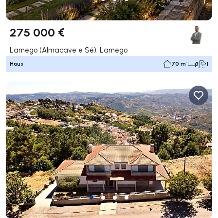
275 000 €
Lamego (Almacave e Sé), Lamego
Haus
70 m²
3
1