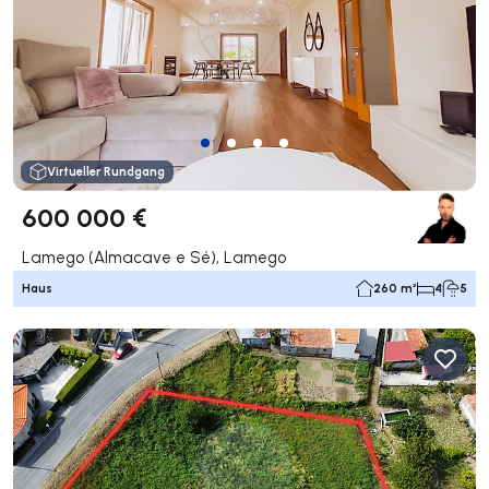
Virtueller Rundgang
600 000 €
Lamego (Almacave e Sé), Lamego
Haus
260 m²
4
5