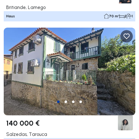
Britiande, Lamego
Haus
70 m²
2
1
140 000 €
Salzedas, Tarouca