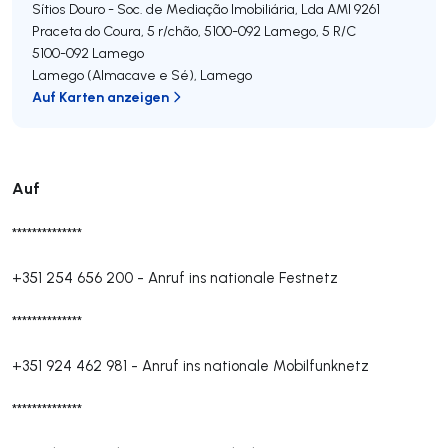
Sítios Douro - Soc. de Mediação Imobiliária, Lda
AMI 9261
Praceta do Coura, 5 r/chão, 5100-092 Lamego, 5 R/C
5100-092
Lamego
Lamego (Almacave e Sé)
,
Lamego
Auf Karten anzeigen
Auf
**************
+351 254 656 200
-
Anruf ins nationale Festnetz
**************
+351 924 462 981
-
Anruf ins nationale Mobilfunknetz
**************