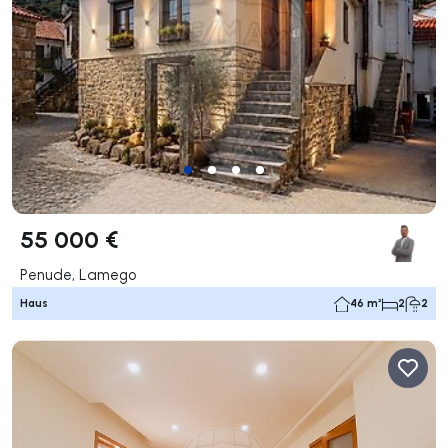
55 000 €
Penude, Lamego
Haus
46 m²
2
2