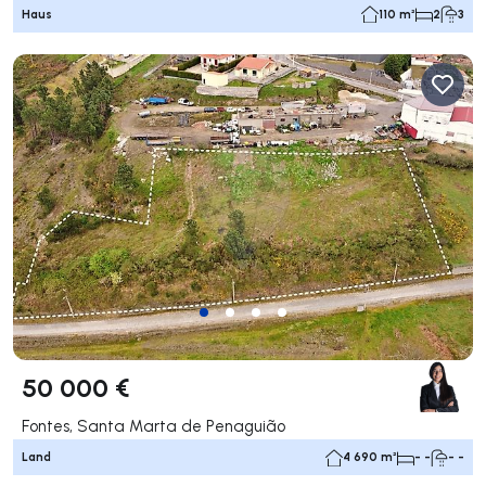
Haus
110 m²
2
3
50 000 €
Fontes, Santa Marta de Penaguião
Land
4 690 m²
- -
- -