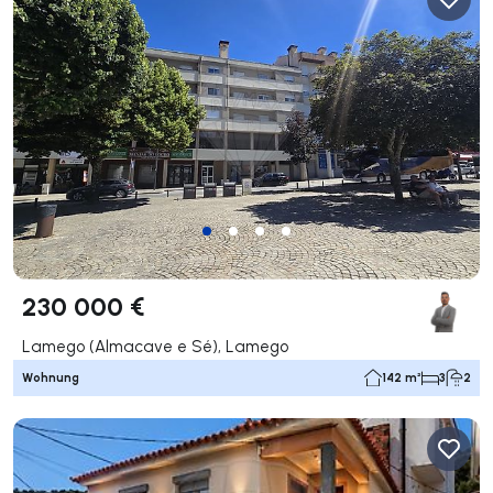
230 000 €
Lamego (Almacave e Sé), Lamego
Wohnung
142 m²
3
2