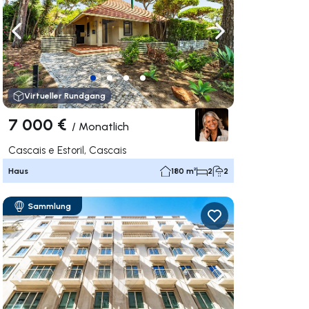
rechts navigieren
Nach links navigieren
Nach rechts navigi
Virtueller Rundgang
7 000 €
/
Monatlich
Cascais e Estoril, Cascais
Haus
180 m²
2
2
Sammlung
rechts navigieren
Nach links navigieren
Nach rechts navigi