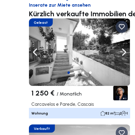
Inserate zur Miete ansehen
Kürzlich verkaufte Immobilien d
Geleast
Nach links navigieren
Nach 
1 250 €
/
Monatlich
Carcavelos e Parede, Cascais
Wohnung
82 m²
2
1
Verkauft