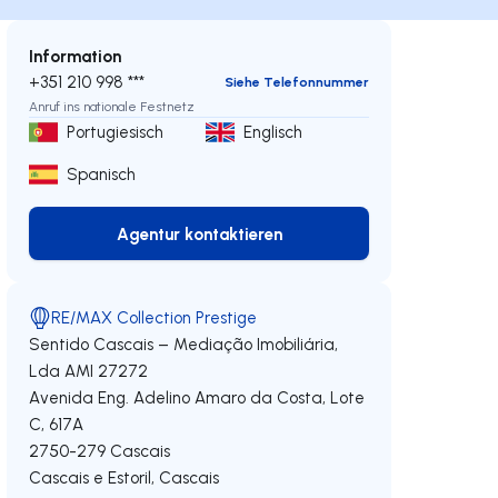
Information
+351 210 998 ***
Siehe Telefonnummer
Anruf ins nationale Festnetz
Portugiesisch
Englisch
Spanisch
Agentur kontaktieren
Agentur kontaktieren
RE/MAX Collection Prestige
Sentido Cascais – Mediação Imobiliária,
Lda
AMI 27272
Avenida Eng. Adelino Amaro da Costa, Lote
C, 617A
2750-279
Cascais
Cascais e Estoril
,
Cascais