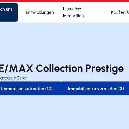
ich uns
Luxuriöse
Entwicklungen
Kaufen/
Immobilien
E/MAX Collection Prestige
ascais e Estoril
Immobilien zu kaufen (12)
Immobilien zu vermieten (3)
to-buy-listing
to-rent-listing