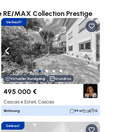
e RE/MAX Collection Prestige
Verkauft
rechts navigieren
Nach links navigieren
Nach rechts navigi
Virtueller Rundgang
Grundriss
495 000 €
Cascais e Estoril, Cascais
Wohnung
99 m²
2
0
Geleast