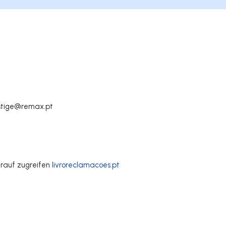
estige@remax.pt
rauf zugreifen
livroreclamacoes.pt