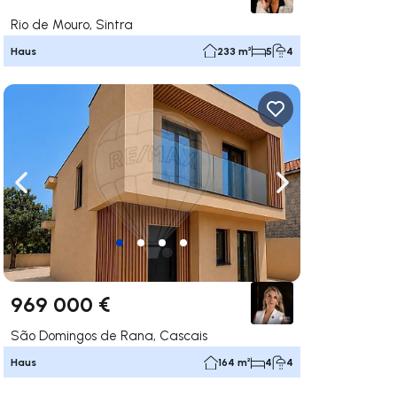
Rio de Mouro, Sintra
Haus
233 m²
5
4
rechts navigieren
Nach links navigieren
Nach rechts navigi
969 000 €
São Domingos de Rana, Cascais
Haus
164 m²
4
4