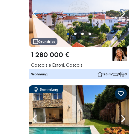
Nach links navigieren
Nach 
Grundriss
1 280 000 €
Cascais e Estoril, Cascais
Wohnung
195 m²
3
3
Sammlung
Nach links navigieren
Nach 