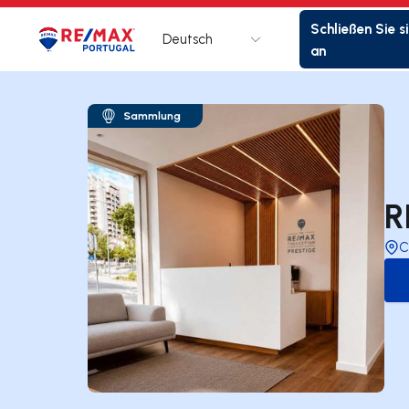
Schließen Sie s
Deutsch
Logo
Zur Startseite
an
Sammlung
R
C