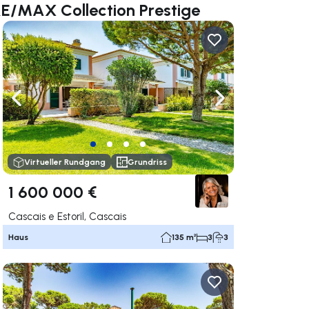
RE/MAX Collection Prestige
rechts navigieren
Nach links navigieren
Nach rechts navigi
Virtueller Rundgang
Grundriss
1 600 000 €
Cascais e Estoril, Cascais
Haus
135 m²
3
3