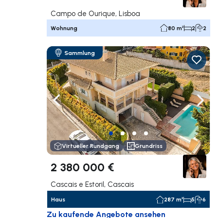
Campo de Ourique, Lisboa
Wohnung
80 m²
2
2
Sammlung
Nach links navigieren
Nach 
Virtueller Rundgang
Grundriss
2 380 000 €
Cascais e Estoril, Cascais
Haus
287 m²
5
6
Zu kaufende Angebote ansehen