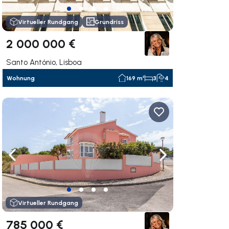
Virtueller Rundgang
Grundriss
2 000 000 €
Santo António, Lisboa
Wohnung
169 m²
3
4
rechts navigieren
Nach links navigieren
Nach rechts navigi
Virtueller Rundgang
785 000 €