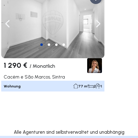
rechts navigieren
Nach links navigieren
Nach rechts navigi
1 290 €
/
Monatlich
Cacém e São Marcos, Sintra
Wohnung
77 m²
2
1
Alle Agenturen sind selbstverwaltet und unabhängig