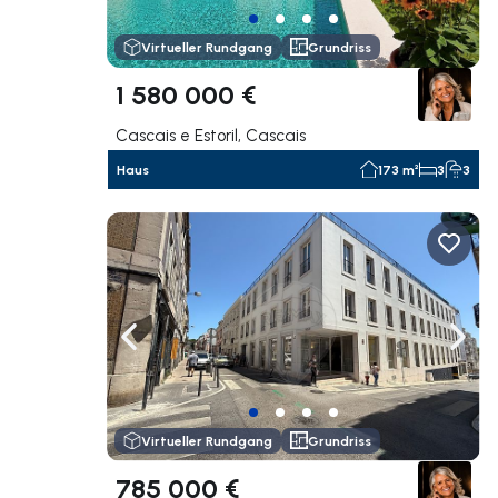
Virtueller Rundgang
Grundriss
1 580 000 €
Cascais e Estoril, Cascais
Haus
173 m²
3
3
Nach links navigieren
Nach 
Virtueller Rundgang
Grundriss
785 000 €