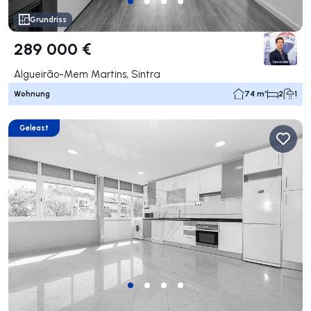
Grundriss
289 000 €
Algueirão-Mem Martins, Sintra
Wohnung
74 m²
2
1
Geleast