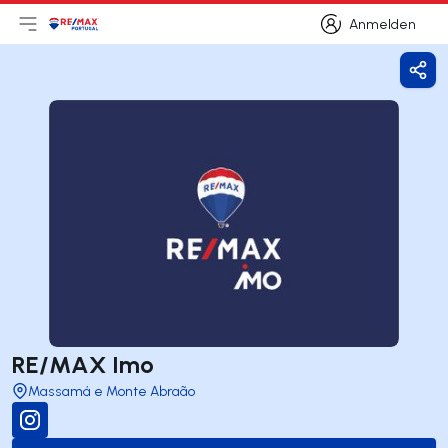
Anmelden
Hauptmenü öffnen
Logo
Zur Startseite
Anmelden
Frei
RE/MAX Imo
Massamá e Monte Abraão