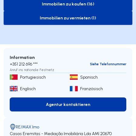
Immobilien zu kaufen (16)
to-buy-listing
Immobilien zu vermieten (1)
to-rent-listing
Information
+351 212 696 ***
Siehe Telefonnummer
Anruf ins nationale Festnetz
Portugiesisch
Spanisch
Englisch
Französisch
Agentur kontaktieren
Agentur kontaktieren
RE/MAX Imo
Casas Eremitas - Mediação Imobiliária Lda
AMI 20670