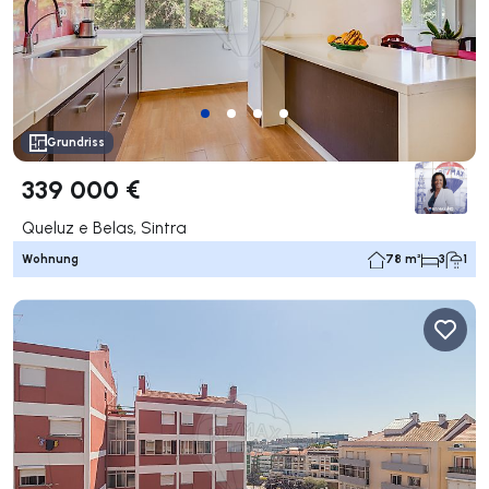
Grundriss
339 000 €
Queluz e Belas, Sintra
Wohnung
78 m²
3
1