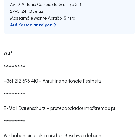
Av. D. António Correia de Sá, , loja 5 B
2745-241
Queluz
Massamá e Monte Abraão
,
Sintra
Auf Karten anzeigen
Auf
**************
+351 212 696 410
-
Anruf ins nationale Festnetz
**************
E-Mail Datenschutz -
protecaodados.imo@remax.pt
**************
Wir haben ein elektronisches Beschwerdebuch.