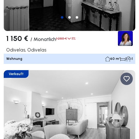
1 150 €
/
Monatlich
1 250 €
8%
Odivelas, Odivelas
Wohnung
60 m²
1
1
Verkauft