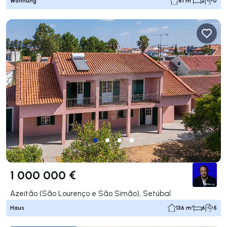
Wohnung
61 m²
2
0
1 000 000 €
Azeitão (São Lourenço e São Simão), Setúbal
Haus
136 m²
6
5