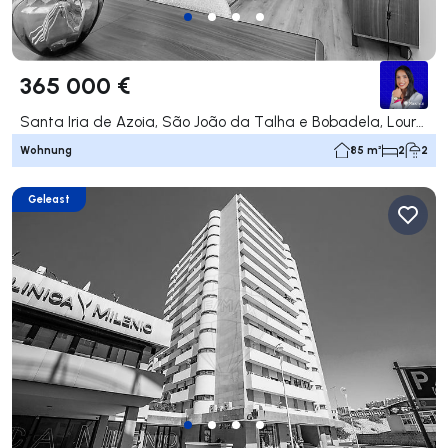
365 000 €
Santa Iria de Azoia, São João da Talha e Bobadela, Loures
Wohnung
85 m²
2
2
Geleast