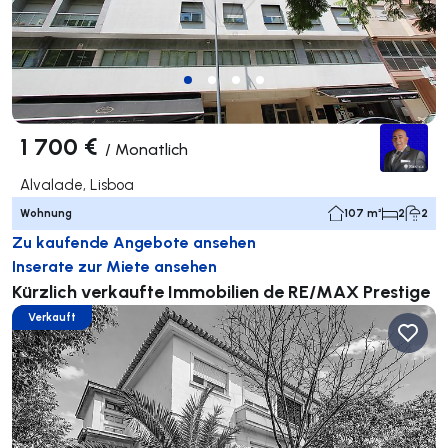
1 700 €
/
Monatlich
Alvalade, Lisboa
Wohnung
107 m²
2
2
Zu kaufende Angebote ansehen
Inserate zur Miete ansehen
Kürzlich verkaufte Immobilien de RE/MAX Prestige
Verkauft