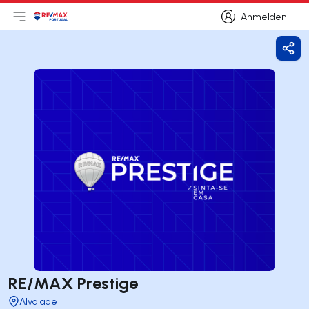
Anmelden
Hauptmenü öffnen
Logo
Zur Startseite
Anmelden
Frei
RE/MAX Prestige
Alvalade