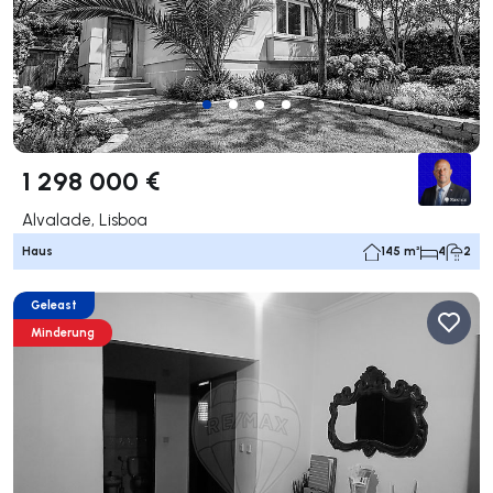
1 298 000 €
Alvalade, Lisboa
Haus
145 m²
4
2
Geleast
Minderung