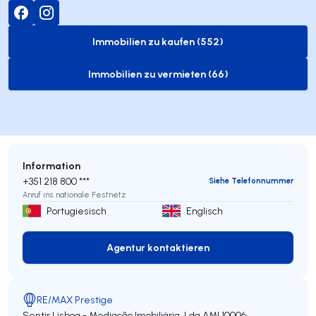
Immobilien zu kaufen (552)
to-buy-listing
Immobilien zu vermieten (66)
to-rent-listing
Information
+351 218 800 ***
Siehe Telefonnummer
Anruf ins nationale Festnetz
Portugiesisch
Englisch
Agentur kontaktieren
Agentur kontaktieren
RE/MAX Prestige
Sentir Lisboa - Mediação Imobiliária, Lda
AMI 10006