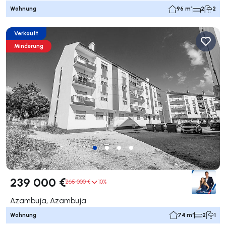
Wohnung
96 m²
2
2
Verkauft
Minderung
239 000 €
265 000 €
10%
Azambuja, Azambuja
Wohnung
74 m²
2
1