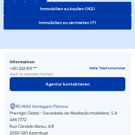
Immobilien zu kaufen (142)
to-buy-listing
Immobilien zu vermieten (7)
to-rent-listing
Information
+351 263 401 ***
Siehe Telefonnummer
Anruf ins nationale Festnetz
Agentur kontaktieren
Agentur kontaktieren
RE/MAX Vantagem Planície
Prestígio Global - Sociedade de Mediação Imobiliária, S.A.
AMI 7772
Rua Cândido Abreu, 6/8
2050-320
Azambuja