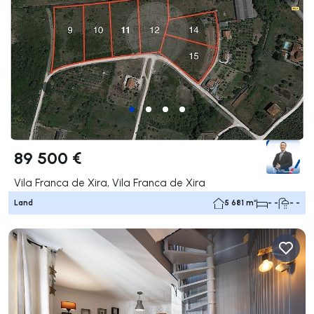
89 500 €
Vila Franca de Xira, Vila Franca de Xira
Land
5 681 m²
- -
- -