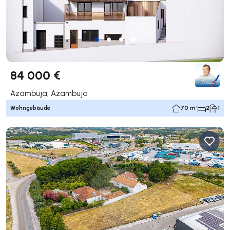
84 000 €
Azambuja, Azambuja
Wohngebäude
70 m²
2
1