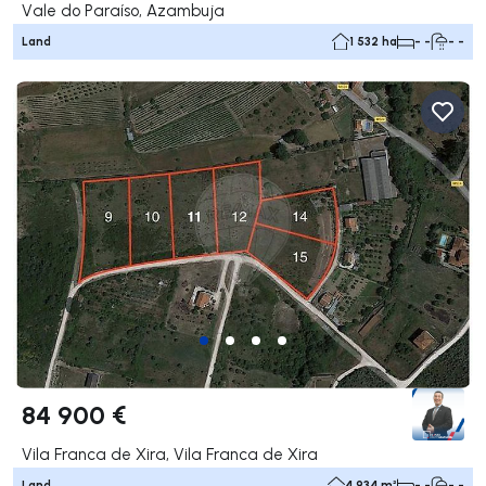
Vale do Paraíso, Azambuja
Land
1 532 ha
- -
- -
84 900 €
Vila Franca de Xira, Vila Franca de Xira
Land
4 934 m²
- -
- -