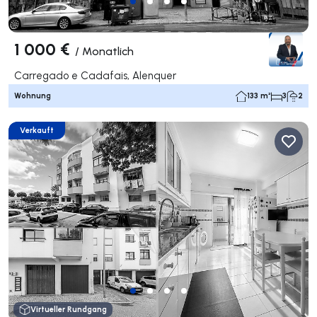
1 000 €
/
Monatlich
Carregado e Cadafais, Alenquer
Wohnung
133 m²
3
2
Verkauft
Virtueller Rundgang