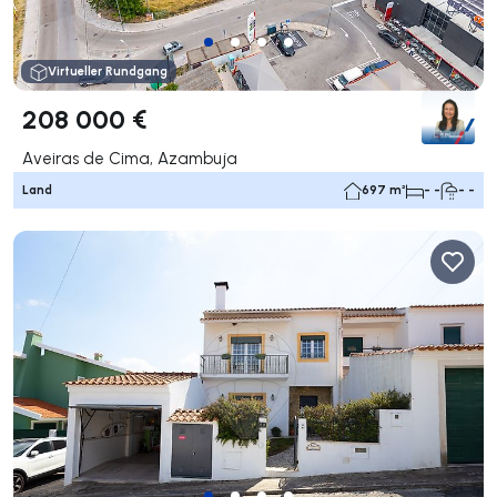
Virtueller Rundgang
208 000 €
Aveiras de Cima, Azambuja
Land
697 m²
- -
- -