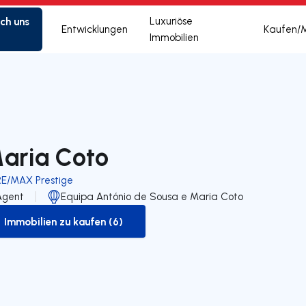
ich uns
Luxuriöse
Entwicklungen
Kaufen/
Immobilien
aria Coto
RE/MAX Prestige
Agent
Equipa António de Sousa e Maria Coto
Immobilien zu kaufen (6)
to-buy-listing