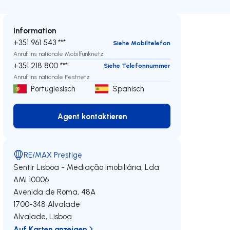
Information
+351 961 543 ***
Siehe Mobiltelefon
Anruf ins nationale Mobilfunknetz
+351 218 800 ***
Siehe Telefonnummer
Anruf ins nationale Festnetz
Portugiesisch
Spanisch
Agent kontaktieren
Agent kontaktieren
RE/MAX Prestige
Sentir Lisboa - Mediação Imobiliária, Lda
AMI 10006
Avenida de Roma, 48A
1700-348
Alvalade
eren
Alvalade
,
Lisboa
Auf Karten anzeigen