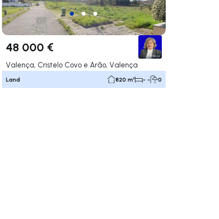
48 000 €
Valença, Cristelo Covo e Arão, Valença
Land
820 m²
- -
0