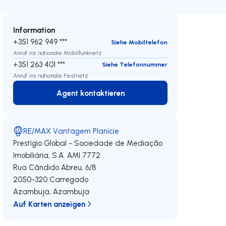
Information
+351 962 949 ***
Siehe Mobiltelefon
Anruf ins nationale Mobilfunknetz
+351 263 401 ***
Siehe Telefonnummer
Anruf ins nationale Festnetz
Agent kontaktieren
Agent kontaktieren
RE/MAX Vantagem Planície
Prestígio Global - Sociedade de Mediação
Imobiliária, S.A.
AMI 7772
Rua Cândido Abreu, 6/8
2050-320
Carregado
Azambuja
,
Azambuja
Auf Karten anzeigen