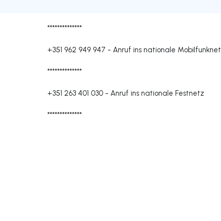
**************
+351 962 949 947
-
Anruf ins nationale Mobilfunkne
**************
+351 263 401 030
-
Anruf ins nationale Festnetz
**************