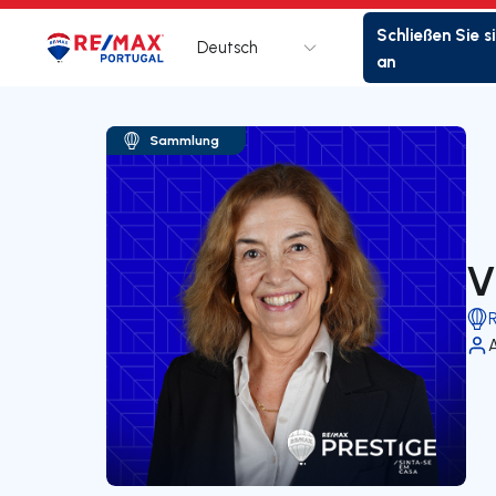
Schließen Sie s
Deutsch
Logo
Zur Startseite
an
Sammlung
V