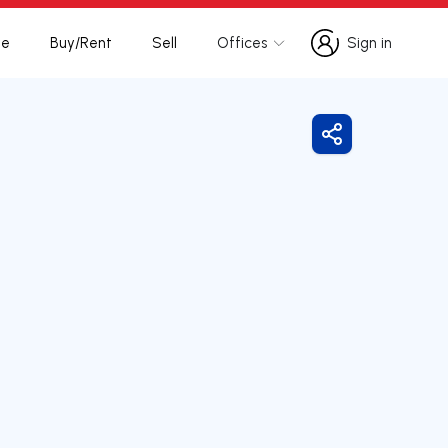
te
Buy/Rent
Sell
Offices
Sign in
Sign in
Share