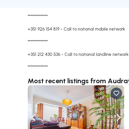
**************
+351 926 154 819
-
Call to national mobile network
**************
+351 212 430 536
-
Call to national landline network
**************
Most recent listings from Audr
Navigate left
Navig