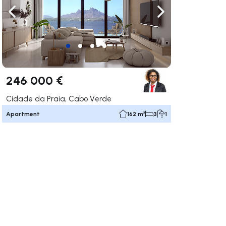
ate right
Navigate left
Navigate right
246 000 €
Cidade da Praia, Cabo Verde
Apartment
162 m²
3
1