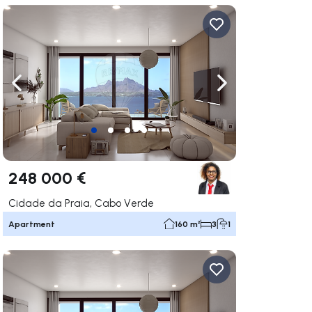
ate right
Navigate left
Navigate right
248 000 €
Cidade da Praia, Cabo Verde
Apartment
160 m²
3
1