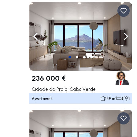
Navigate left
Navig
236 000 €
Cidade da Praia, Cabo Verde
Apartment
149 m²
3
1