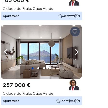
Cidade da Praia, Cabo Verde
Apartment
60 m²
1
1
ate right
Navigate left
Navigate right
257 000 €
Cidade da Praia, Cabo Verde
Apartment
177 m²
3
1