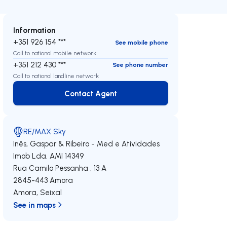
Information
+351 926 154 ***
See mobile phone
Call to national mobile network
+351 212 430 ***
See phone number
Call to national landline network
Contact Agent
Contact Agent
RE/MAX Sky
Inês, Gaspar & Ribeiro - Med e Atividades
Imob Lda.
AMI 14349
Rua Camilo Pessanha , 13 A
2845-443
Amora
Amora
,
Seixal
See in maps