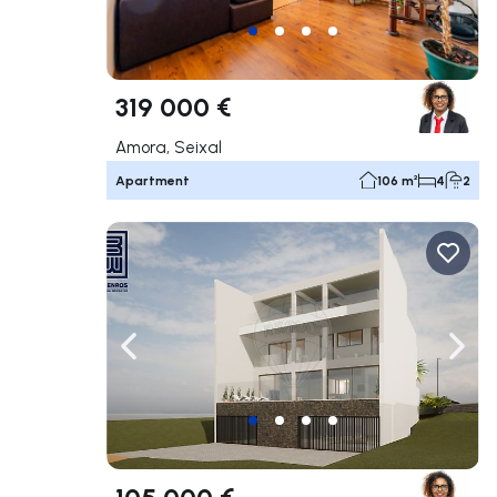
319 000 €
Amora, Seixal
Apartment
106 m²
4
2
Navigate left
Navig
105 000 €