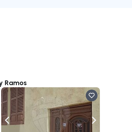
ay Ramos
ate right
Navigate left
Navigate right