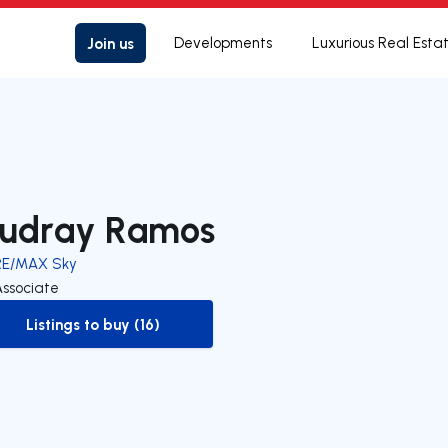
Join us
Developments
Luxurious Real Esta
udray Ramos
RE/MAX Sky
Associate
Listings to buy (16)
to-buy-listing