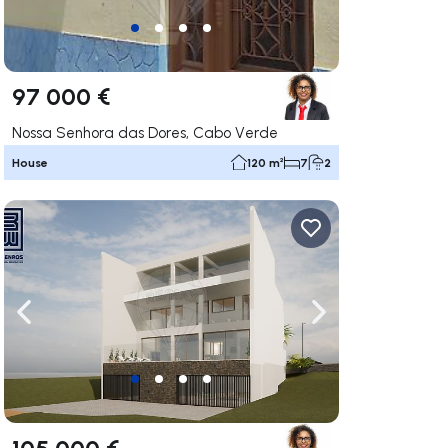
97 000 €
Nossa Senhora das Dores, Cabo Verde
House
120 m²
7
2
ate right
Navigate left
Navigate right
105 000 €