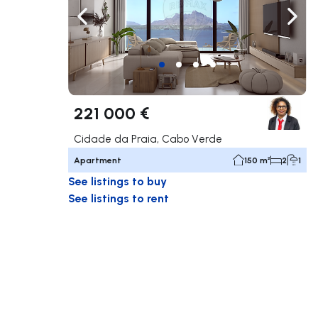
Navigate left
Navig
221 000 €
Cidade da Praia, Cabo Verde
Apartment
150 m²
2
1
See listings to buy
See listings to rent