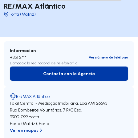
RE/MAX Atlântico
Horta (Matriz)
Información
+351 2***
Ver número de teléfono
Llamada a la red nacional de telefonía fija
Contacta con la Agencia
Contacta con la Agencia
RE/MAX Atlântico
Faial Central - Mediação Imobiliária, Lda
AMI 26593
Rua Bombeiros Voluntários, 7 R/C Esq.
9900-099
Horta
Horta (Matriz)
,
Horta
Ver en mapas