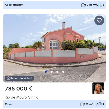
Apartamento
80 m²
2
2
Recorrido virtual
785 000 €
Rio de Mouro, Sintra
Casa
233 m²
5
4