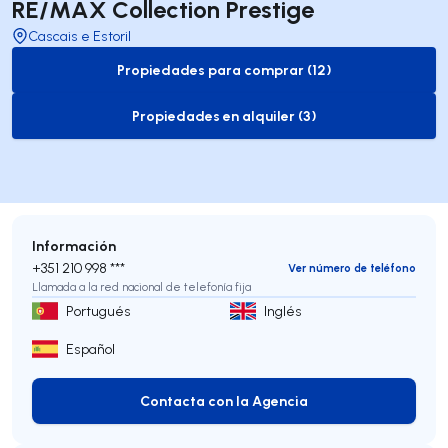
RE/MAX Collection Prestige
Cascais e Estoril
Propiedades para comprar (12)
to-buy-listing
Propiedades en alquiler (3)
to-rent-listing
Información
+351 210 998 ***
Ver número de teléfono
Llamada a la red nacional de telefonía fija
Portugués
Inglés
Español
Contacta con la Agencia
Contacta con la Agencia