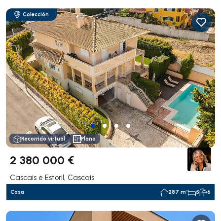
Colección
Recorrido virtual
Plano
2 380 000 €
Cascais e Estoril, Cascais
Casa
287 m²
5
6