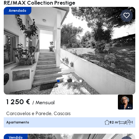
RE/MAX Collection Prestige
Arrendado
1 250 €
/
Mensual
Carcavelos e Parede, Cascais
Apartamento
82 m²
2
1
Vendido