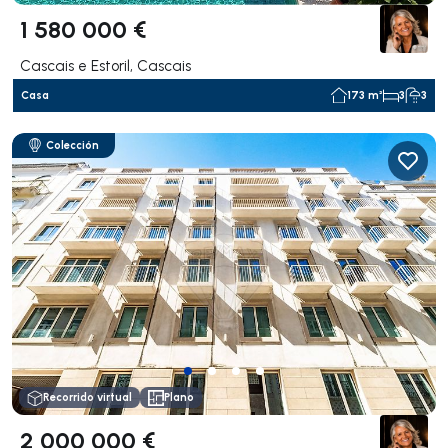
1 580 000 €
Cascais e Estoril, Cascais
Casa
173 m²
3
3
Colección
Recorrido virtual
Plano
2 000 000 €