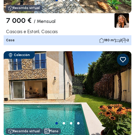
Recorrido virtual
7 000 €
/
Mensual
Cascais e Estoril, Cascais
Casa
180 m²
2
2
Colección
Recorrido virtual
Plano