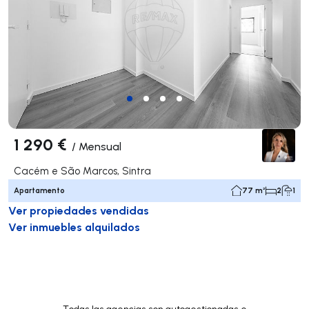
1 290 €
/
Mensual
Cacém e São Marcos, Sintra
Apartamento
77 m²
2
1
Ver propiedades vendidas
Ver inmuebles alquilados
Todas las agencias son autogestionadas e