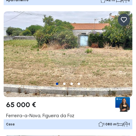
Apartamento
142 m²
3
2
65 000 €
Ferreira-a-Nova, Figueira da Foz
Casa
1 080 m²
1
1