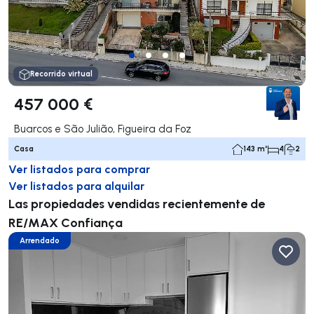
Recorrido virtual
457 000 €
Buarcos e São Julião, Figueira da Foz
Casa
143 m²
4
2
Ver listados para comprar
Ver listados para alquilar
Las propiedades vendidas recientemente de
RE/MAX Confiança
Arrendado