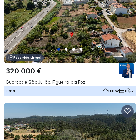
Recorrido virtual
320 000 €
Buarcos e São Julião, Figueira da Foz
Casa
144 m²
4
2