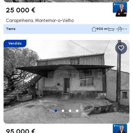
25 000 €
Carapinheira, Montemor-o-Velho
Tierra
900 m²
- -
- -
Vendido
95 000 €