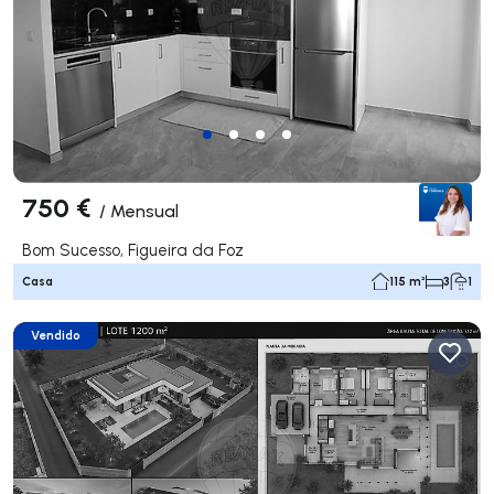
750 €
/
Mensual
Bom Sucesso, Figueira da Foz
Casa
115 m²
3
1
Vendido