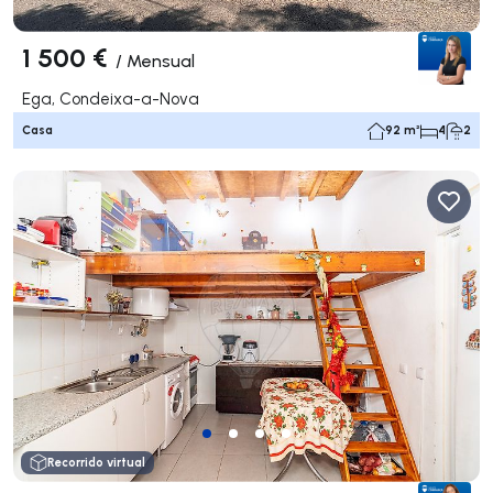
1 500 €
/
Mensual
Ega, Condeixa-a-Nova
Casa
92 m²
4
2
Recorrido virtual