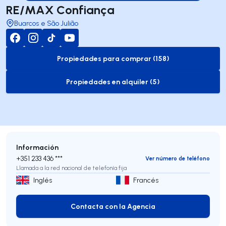
RE/MAX Confiança
Buarcos e São Julião
Propiedades para comprar (158)
to-buy-listing
Propiedades en alquiler (5)
to-rent-listing
Información
+351 233 436 ***
Ver número de teléfono
Llamada a la red nacional de telefonía fija
Inglés
Francés
Contacta con la Agencia
Contacta con la Agencia