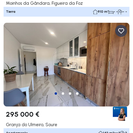
Moinhos da Gândara, Figueira da Foz
Tierra
910 m²
- -
- -
295 000 €
Granja do Ulmeiro, Soure