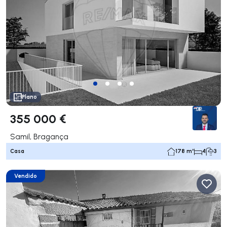
Plano
355 000 €
Samil, Bragança
Casa
178 m²
4
3
Vendido