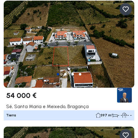
54 000 €
Sé, Santa Maria e Meixedo, Bragança
Tierra
397 m²
- -
- -