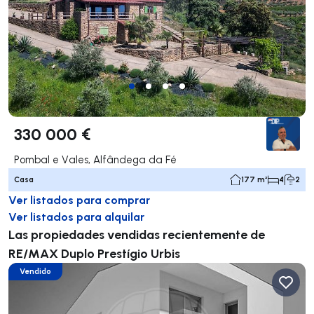
330 000 €
Pombal e Vales, Alfândega da Fé
Casa
177 m²
4
2
Ver listados para comprar
Ver listados para alquilar
Las propiedades vendidas recientemente de
RE/MAX Duplo Prestígio Urbis
Vendido