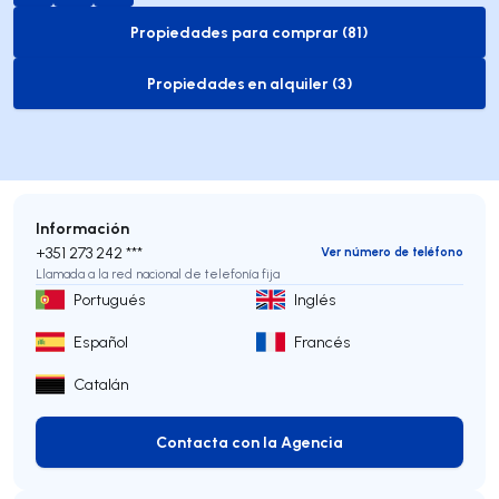
Propiedades para comprar (81)
to-buy-listing
Propiedades en alquiler (3)
to-rent-listing
Información
+351 273 242 ***
Ver número de teléfono
Llamada a la red nacional de telefonía fija
Portugués
Inglés
Español
Francés
Catalán
Contacta con la Agencia
Contacta con la Agencia