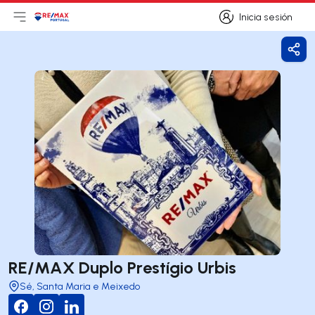
Inicia sesión
Abrir el menú principal
Logotipo
Ir a la página de inicio
Inicia sesión
Comp
RE/MAX Duplo Prestígio Urbis
Sé, Santa Maria e Meixedo