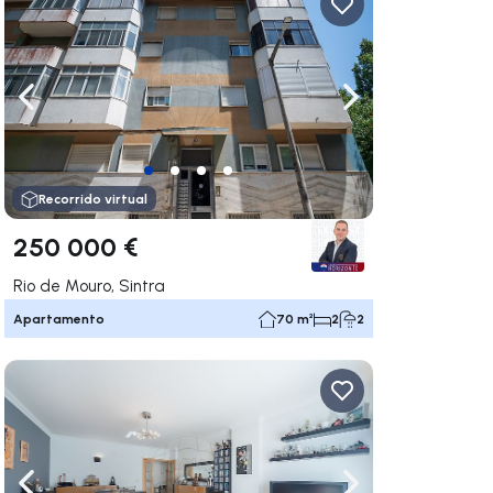
gar a la derecha
Navega a la izquierda
Navegar a la der
Recorrido virtual
250 000 €
Rio de Mouro, Sintra
Apartamento
70 m²
2
2