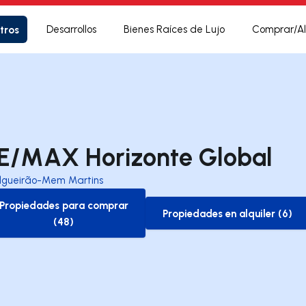
tros
Desarrollos
Bienes Raíces de Lujo
Comprar/Al
E/MAX Horizonte Global
lgueirão-Mem Martins
Propiedades para comprar
Propiedades en alquiler (6)
to-buy-listing
to-rent-listing
(48)