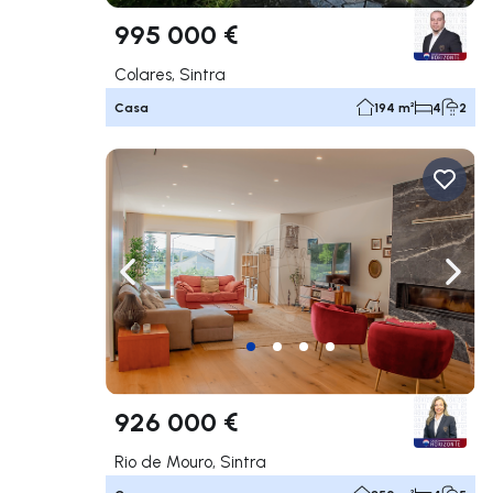
995 000 €
Colares, Sintra
Casa
194 m²
4
2
Navega a la izquierda
Nave
926 000 €
Rio de Mouro, Sintra