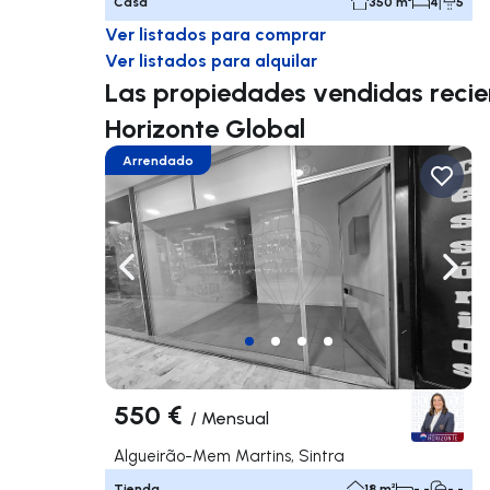
Casa
350 m²
4
5
Ver listados para comprar
Ver listados para alquilar
Las propiedades vendidas rec
Horizonte Global
Arrendado
Navega a la izquierda
Nave
550 €
/
Mensual
Algueirão-Mem Martins, Sintra
Tienda
18 m²
- -
- -