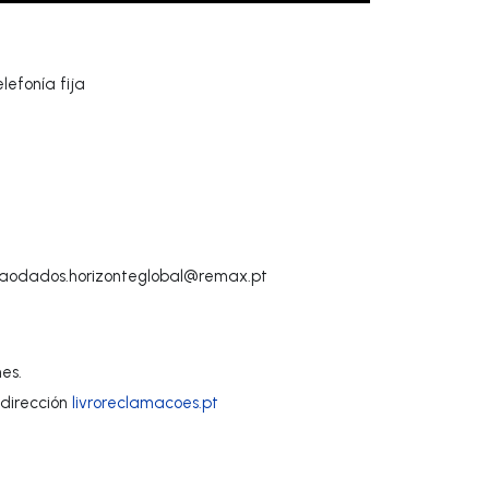
lefonía fija
aodados.horizonteglobal@remax.pt
es.
dirección
livroreclamacoes.pt