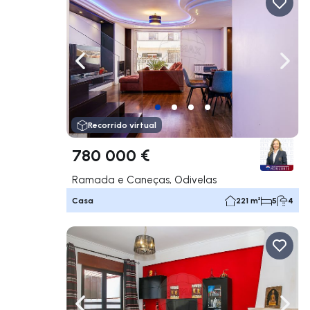
Navega a la izquierda
Nave
Recorrido virtual
780 000 €
Ramada e Caneças, Odivelas
Casa
221 m²
5
4