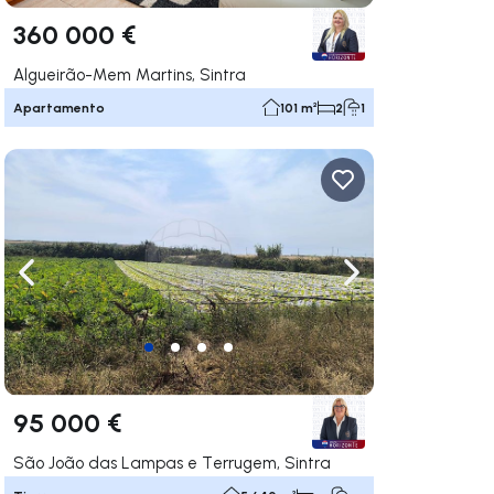
360 000 €
Algueirão-Mem Martins, Sintra
Apartamento
101 m²
2
1
gar a la derecha
Navega a la izquierda
Navegar a la der
95 000 €
São João das Lampas e Terrugem, Sintra