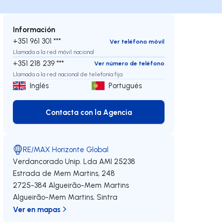
Información
+351 961 301 ***
Ver teléfono móvil
Llamada a la red móvil nacional
+351 218 239 ***
Ver número de teléfono
Llamada a la red nacional de telefonía fija
Inglés
Portugués
Contacta con la Agencia
Contacta con la Agencia
RE/MAX Horizonte Global
Verdancorado Unip. Lda
AMI 25238
Estrada de Mem Martins, 248
2725-384
Algueirão-Mem Martins
Algueirão-Mem Martins
,
Sintra
Ver en mapas