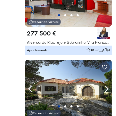
Navega a la izquierda
Nave
Recorrido virtual
277 500 €
Alverca do Ribatejo e Sobralinho, Vila Franca de Xira
Apartamento
98 m²
2
1
Navega a la izquierda
Nave
Recorrido virtual