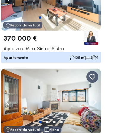
gar a la derecha
Navega a la izquierda
Navegar a la der
Recorrido virtual
370 000 €
Agualva e Mira-Sintra, Sintra
Apartamento
105 m²
2
1
gar a la derecha
Navega a la izquierda
Navegar a la der
Recorrido virtual
Plano