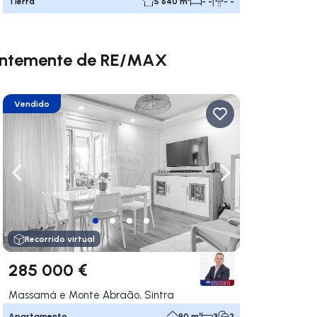
Tierra
5 640 m²
- -
- -
ientemente de RE/MAX
Vendido
gar a la derecha
Navega a la izquierda
Navegar a la der
Recorrido virtual
285 000 €
Massamá e Monte Abraão, Sintra
Apartamento
90 m²
3
2