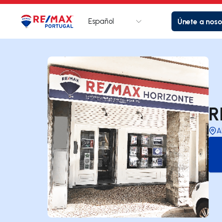
Español
Únete a noso
Logotipo
Ir a la página de inicio
R
A