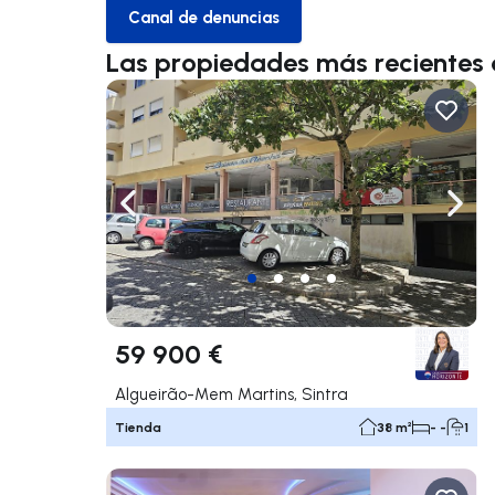
Canal de denuncias
Canal de denuncias
Las propiedades más recientes
Navega a la izquierda
Nave
59 900 €
Algueirão-Mem Martins, Sintra
Tienda
38 m²
- -
1