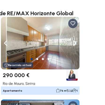
 de RE/MAX Horizonte Global
gar a la derecha
Navega a la izquierda
Navegar a la der
Recorrido virtual
290 000 €
Rio de Mouro, Sintra
Apartamento
76 m²
2
1