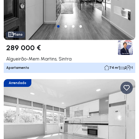
Plano
289 000 €
Algueirão-Mem Martins, Sintra
Apartamento
74 m²
2
1
Arrendado