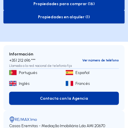
Propiedades para comprar (16)
to-buy-listing
Propiedades en alquiler (1)
to-rent-listing
Información
+351 212 696 ***
Ver número de teléfono
Llamada a la red nacional de telefonía fija
Portugués
Español
Inglés
Francés
Contacta con la Agencia
Contacta con la Agencia
RE/MAX Imo
Casas Eremitas - Mediação Imobiliária Lda
AMI 20670