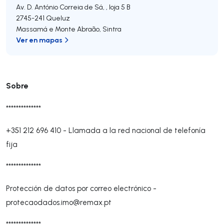
Av. D. António Correia de Sá, , loja 5 B
2745-241
Queluz
Massamá e Monte Abraão
,
Sintra
Ver en mapas
Sobre
**************
+351 212 696 410
-
Llamada a la red nacional de telefonía
fija
**************
Protección de datos por correo electrónico -
protecaodados.imo@remax.pt