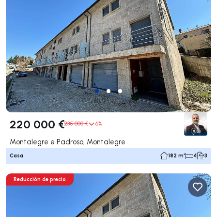
220 000 €
235 000 €
6%
Montalegre e Padroso, Montalegre
Casa
182 m²
4
3
Reducción de precio