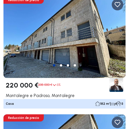
Reducción de precio
220 000 €
235 000 €
6%
Montalegre e Padroso, Montalegre
Casa
182 m²
4
3
Reducción de precio