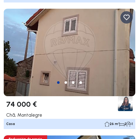
74 000 €
Chã, Montalegre
Casa
26 m²
2
1