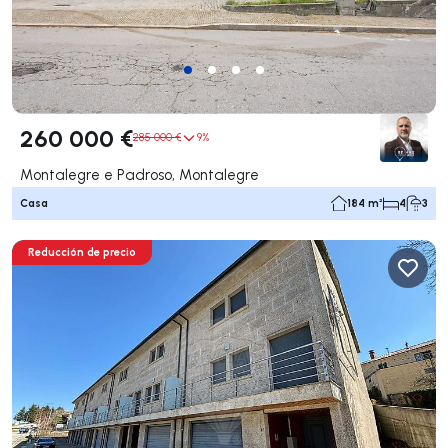
260 000 €
285 000 €
9%
Montalegre e Padroso, Montalegre
Casa
184 m²
4
3
Reducción de precio