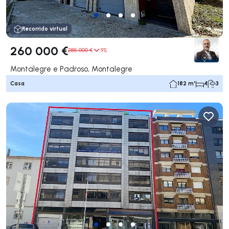
Recorrido virtual
260 000 €
285 000 €
9%
Montalegre e Padroso, Montalegre
Casa
182 m²
4
3