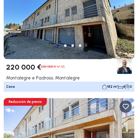
220 000 €
235 000 €
6%
Montalegre e Padroso, Montalegre
Casa
182 m²
4
3
Reducción de precio