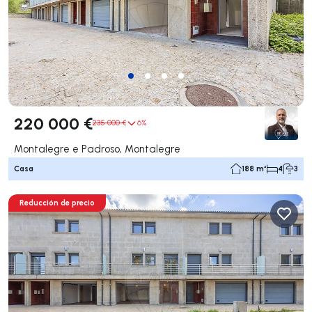
220 000 €
235 000 €
6%
Montalegre e Padroso, Montalegre
Casa
188 m²
4
3
Reducción de precio