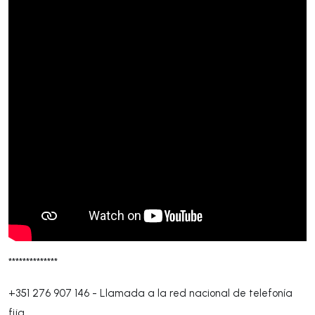
**************
+351 276 907 146
-
Llamada a la red nacional de telefonía
fija