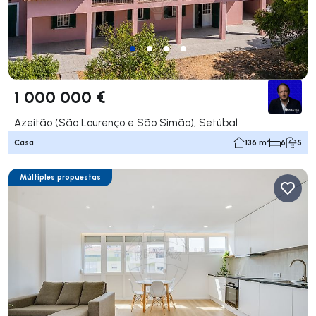
1 000 000 €
Azeitão (São Lourenço e São Simão), Setúbal
Casa
136 m²
6
5
Múltiples propuestas