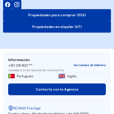
Propiedades para comprar (553)
to-buy-listing
Propiedades en alquiler (67)
to-rent-listing
Información
+351 218 800 ***
Ver número de teléfono
Llamada a la red nacional de telefonía fija
Portugués
Inglés
Contacta con la Agencia
Contacta con la Agencia
RE/MAX Prestige
Sentir Lisboa - Mediação Imobiliária, Lda
AMI 10006