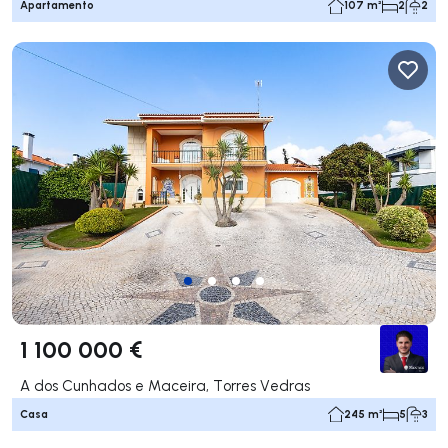
Apartamento
107 m²
2
2
1 100 000 €
A dos Cunhados e Maceira, Torres Vedras
Casa
245 m²
5
3