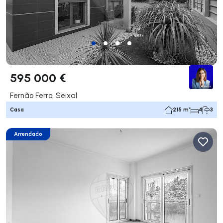
595 000 €
Fernão Ferro, Seixal
Casa
215 m²
4
3
Arrendado