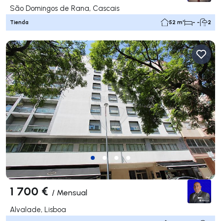
São Domingos de Rana, Cascais
Tienda
52 m²
- -
2
1 700 €
/
Mensual
Alvalade, Lisboa