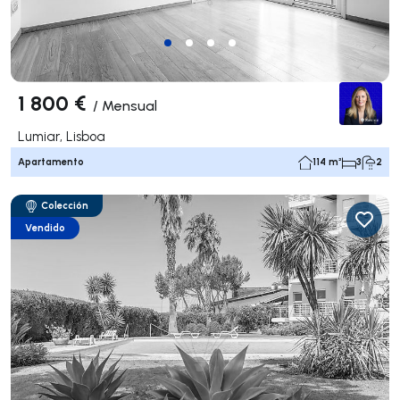
1 800 €
/
Mensual
Lumiar, Lisboa
Apartamento
114 m²
3
2
Colección
Vendido