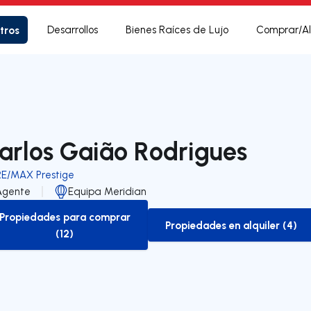
tros
Desarrollos
Bienes Raíces de Lujo
Comprar/Al
arlos Gaião Rodrigues
RE/MAX Prestige
Agente
Equipa Meridian
Propiedades para comprar
Propiedades en alquiler (4)
to-buy-listing
to-rent-listing
(12)