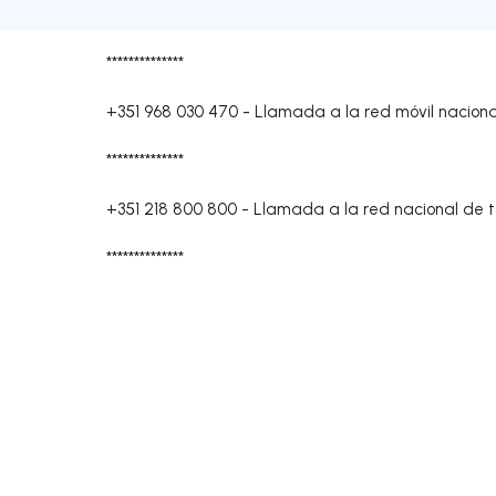
**************
+351 968 030 470
-
Llamada a la red móvil naciona
**************
+351 218 800 800
-
Llamada a la red nacional de te
**************