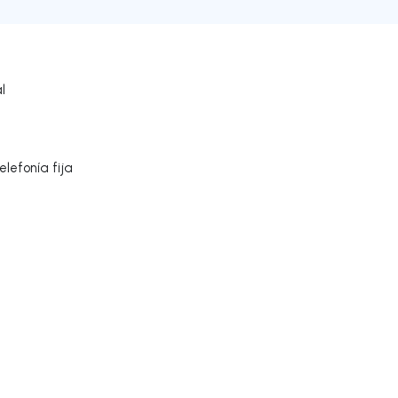
l
lefonía fija