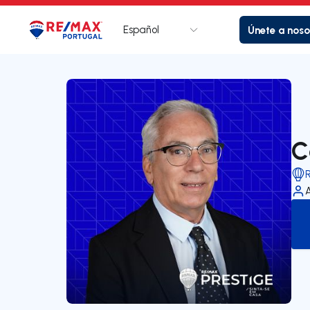
Español
Únete a noso
Logotipo
Ir a la página de inicio
C