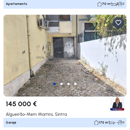
Apartamento
70 m²
2
1
145 000 €
Algueirão-Mem Martins, Sintra
Garaje
175 m²
- -
1