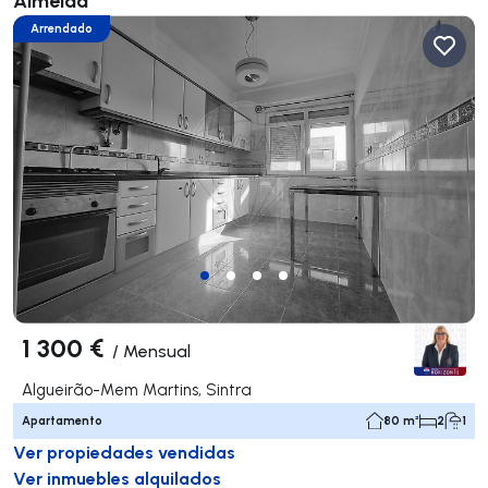
Almeida
Arrendado
1 300 €
/
Mensual
Algueirão-Mem Martins, Sintra
Apartamento
80 m²
2
1
Ver propiedades vendidas
Ver inmuebles alquilados