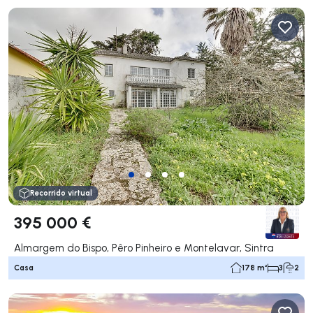
Recorrido virtual
395 000 €
Almargem do Bispo, Pêro Pinheiro e Montelavar, Sintra
Casa
178 m²
3
2