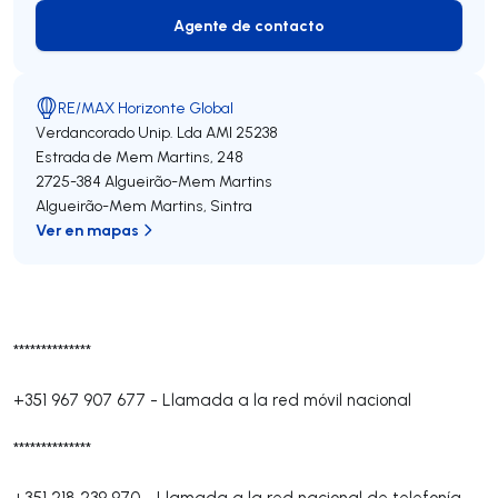
Agente de contacto
Agente de contacto
RE/MAX Horizonte Global
Verdancorado Unip. Lda
AMI 25238
Estrada de Mem Martins, 248
2725-384
Algueirão-Mem Martins
Algueirão-Mem Martins
,
Sintra
Ver en mapas
**************
+351 967 907 677
-
Llamada a la red móvil nacional
**************
+351 218 239 970
-
Llamada a la red nacional de telefonía