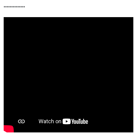
**************