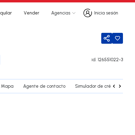
quilar
Vender
Agencias
Inicia sesión
Inicia sesión
Compartir
id.
126551022-3
Mapa
Agente de contacto
Simulador de crédito
Pr