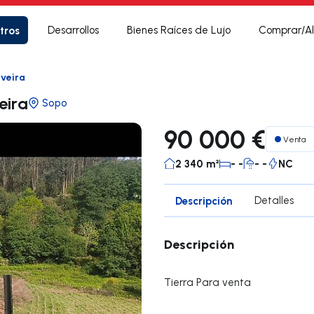
tros
Desarrollos
Bienes Raíces de Lujo
Comprar/Al
rveira
rveira
Sopo
90 000 €
Venta
2 340 m²
- -
- -
NC
Descripción
Detalles
Descripción
Tierra Para venta