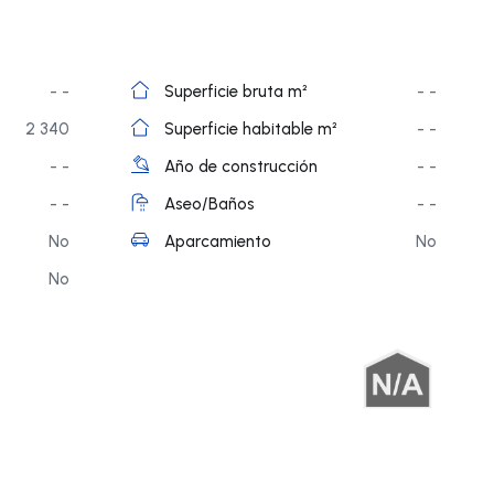
- -
Superficie bruta m²
- -
2 340
Superficie habitable m²
- -
- -
Año de construcción
- -
- -
Aseo/Baños
- -
No
Aparcamiento
No
s
No