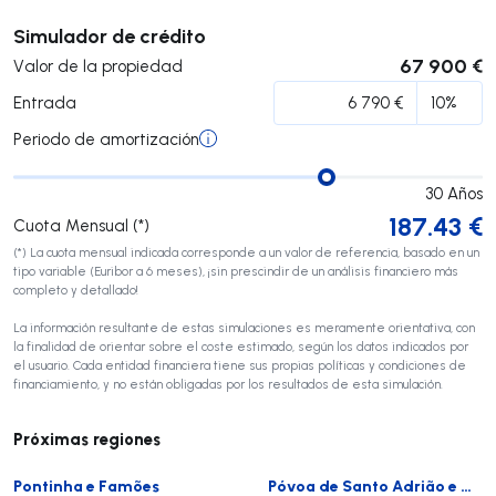
Enviar
Simulador de crédito
67 900 €
Valor de la propiedad
Entrada
Periodo de amortización
30
Años
187.43
€
Cuota Mensual (*)
(*) La cuota mensual indicada corresponde a un valor de referencia, basado en un
tipo variable (Euribor a 6 meses), ¡sin prescindir de un análisis financiero más
completo y detallado!
La información resultante de estas simulaciones es meramente orientativa, con
la finalidad de orientar sobre el coste estimado, según los datos indicados por
el usuario. Cada entidad financiera tiene sus propias políticas y condiciones de
financiamiento, y no están obligadas por los resultados de esta simulación.
Próximas regiones
Pontinha e Famões
Póvoa de Santo Adrião e Olival Basto