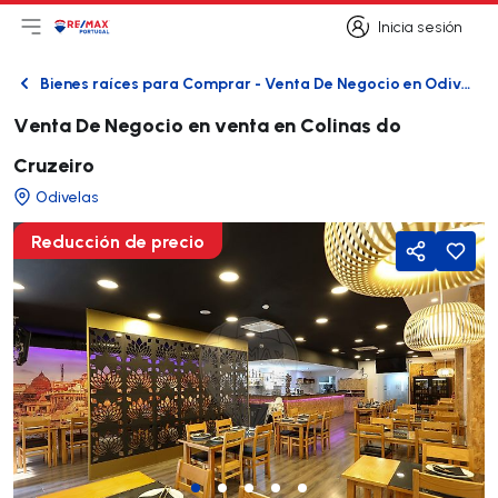
Inicia sesión
Abrir el menú principal
Logotipo
Ir a la página de inicio
Inicia sesión
Bienes raíces para Comprar - Venta De Negocio en Odivelas
Atrás
Venta De Negocio en venta en Colinas do
Cruzeiro
Odivelas
Reducción de precio
Compartir