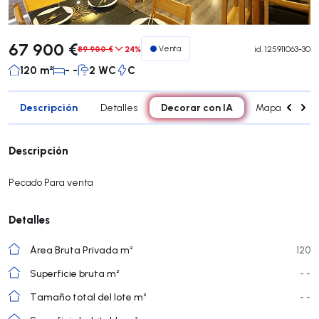
67 900 €
89 900 €
24%
Venta
id.
125911063-30
120 m²
- -
2 WC
C
Descripción
Decorar con IA
Detalles
Mapa
Age
Descripción
Pecado Para venta
Detalles
Área Bruta Privada m²
120
Superficie bruta m²
- -
Tamaño total del lote m²
- -