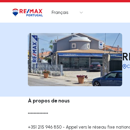
Français
Logo
Aller à la page d’accueil
R
C
À propos de nous
**************
+351 215 946 850
-
Appel vers le réseau fixe nation