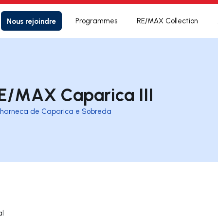
Nous rejoindre
Programmes
RE/MAX Collection
E/MAX Caparica III
harneca de Caparica e Sobreda
al