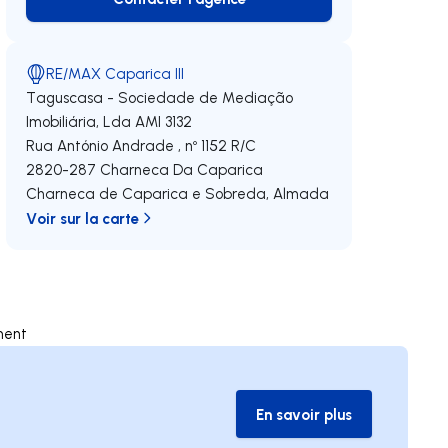
Contacter l’agence
RE/MAX Caparica III
Taguscasa - Sociedade de Mediação
Imobiliária, Lda
AMI 3132
Rua António Andrade , nº 1152 R/C
2820-287
Charneca Da Caparica
Charneca de Caparica e Sobreda
,
Almada
Voir sur la carte
ment
En savoir plus
En savoir plus