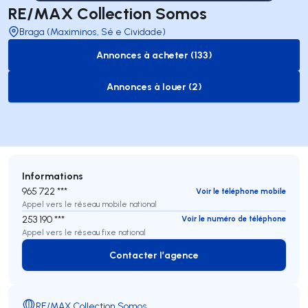
RE/MAX Collection Somos
Braga (Maximinos, Sé e Cividade)
Annonces à acheter (133)
to-buy-listing
Annonces à louer (2)
to-rent-listing
Informations
965 722 ***
Voir le téléphone mobile
Appel vers le réseau mobile national
253 190 ***
Voir le numéro de téléphone
Appel vers le réseau fixe national
Contacter l’agence
Contacter l’agence
RE/MAX Collection Somos