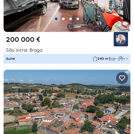
200 000 €
São Victor, Braga
Autre
240 m²
- -
- -