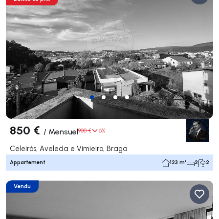
850 €
/
Mensuel
900 €
6%
Celeirós, Aveleda e Vimieiro, Braga
Appartement
123 m²
2
2
Vendu