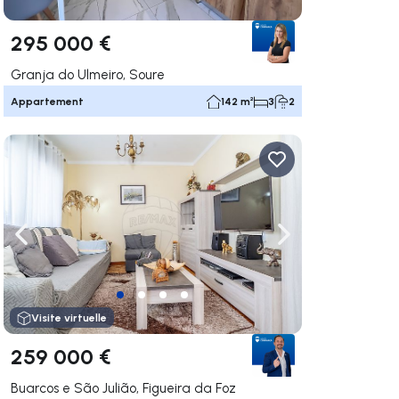
295 000 €
Granja do Ulmeiro, Soure
Appartement
142 m²
3
2
uer vers la droite
Naviguer vers la gauche
Naviguer vers la dr
Visite virtuelle
259 000 €
Buarcos e São Julião, Figueira da Foz