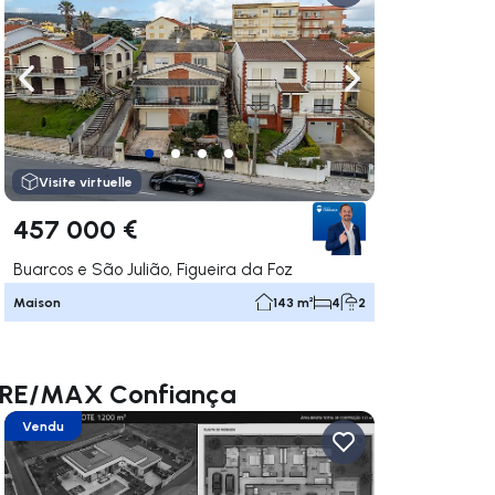
uer vers la droite
Naviguer vers la gauche
Naviguer vers la dr
Visite virtuelle
457 000 €
Buarcos e São Julião, Figueira da Foz
Maison
143 m²
4
2
e RE/MAX Confiança
Vendu