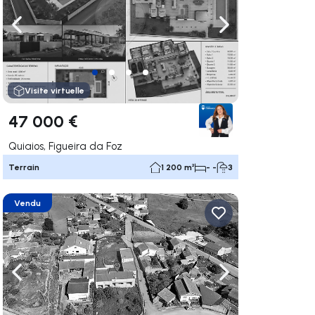
uer vers la droite
Naviguer vers la gauche
Naviguer vers la dr
Visite virtuelle
47 000 €
Quiaios, Figueira da Foz
Terrain
1 200 m²
- -
3
Vendu
uer vers la droite
Naviguer vers la gauche
Naviguer vers la dr