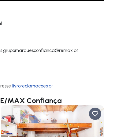
l
s.grupomarquesconfianca@remax.pt
dresse
livroreclamacoes.pt
 RE/MAX Confiança