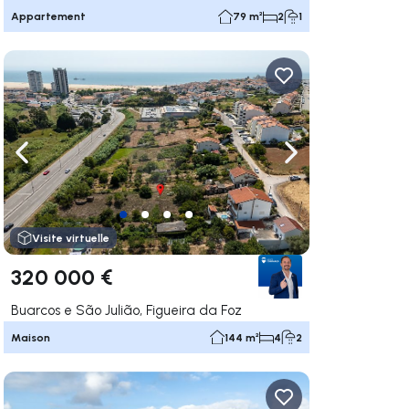
Appartement
79 m²
2
1
uer vers la droite
Naviguer vers la gauche
Naviguer vers la dr
Visite virtuelle
320 000 €
Buarcos e São Julião, Figueira da Foz
Maison
144 m²
4
2