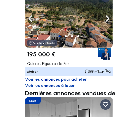
Naviguer vers la gauche
Navig
Visite virtuelle
195 000 €
Quiaios, Figueira da Foz
Maison
155 m²
4
2
Voir les annonces pour acheter
Voir les annonces à louer
Dernières annonces vendues d
Loué