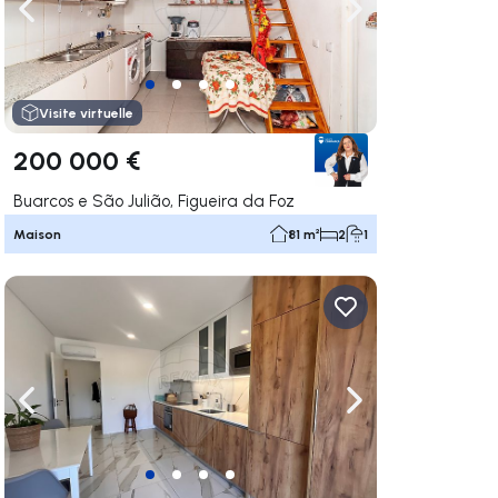
uer vers la droite
Naviguer vers la gauche
Naviguer vers la dr
Visite virtuelle
200 000 €
Buarcos e São Julião, Figueira da Foz
Maison
81 m²
2
1
uer vers la droite
Naviguer vers la gauche
Naviguer vers la dr