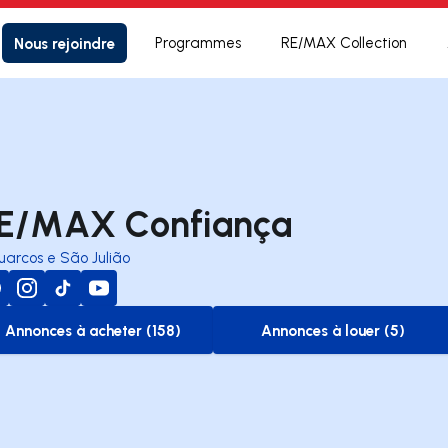
Nous rejoindre
Programmes
RE/MAX Collection
E/MAX Confiança
uarcos e São Julião
Annonces à acheter (158)
Annonces à louer (5)
to-buy-listing
to-rent-listing