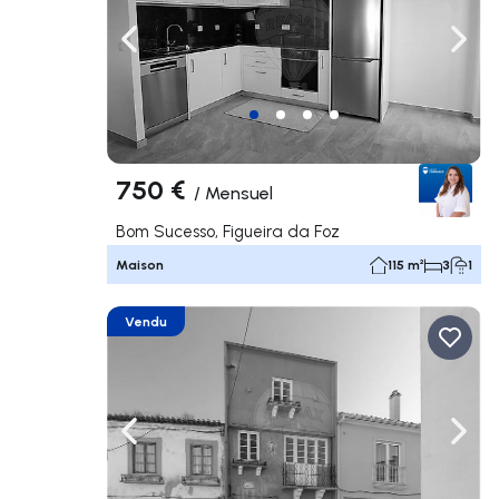
Naviguer vers la gauche
Navig
750 €
/
Mensuel
Bom Sucesso, Figueira da Foz
Maison
115 m²
3
1
Vendu
Naviguer vers la gauche
Navig