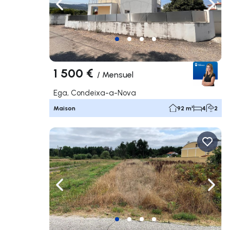
Naviguer vers la gauche
Navig
1 500 €
/
Mensuel
Ega, Condeixa-a-Nova
Maison
92 m²
4
2
Naviguer vers la gauche
Navig