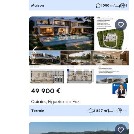
Maison
1 080 m²
1
1
Naviguer vers la gauche
Navig
49 900 €
Quiaios, Figueira da Foz
Terrain
2 847 m²
- -
- -