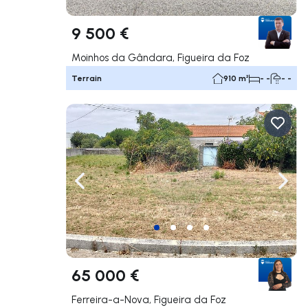
9 500 €
Moinhos da Gândara, Figueira da Foz
Terrain
910 m²
- -
- -
Naviguer vers la gauche
Navig
65 000 €
Ferreira-a-Nova, Figueira da Foz