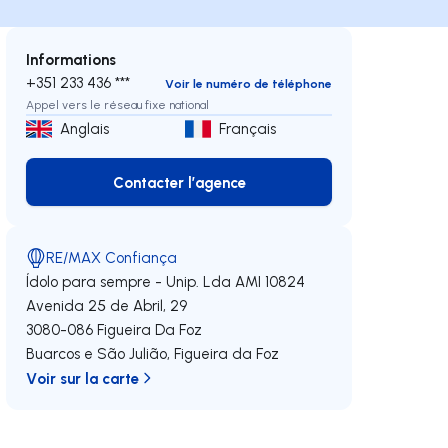
Informations
+351 233 436 ***
Voir le numéro de téléphone
Appel vers le réseau fixe national
Anglais
Français
Contacter l’agence
Contacter l’agence
RE/MAX Confiança
Ídolo para sempre - Unip. Lda
AMI 10824
Avenida 25 de Abril, 29
3080-086
Figueira Da Foz
Buarcos e São Julião
,
Figueira da Foz
Voir sur la carte