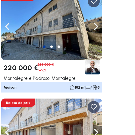
uer vers la droite
Naviguer vers la gauche
Naviguer vers la dr
235 000 €
220 000 €
6%
Montalegre e Padroso, Montalegre
Maison
182 m²
4
3
Baisse de prix