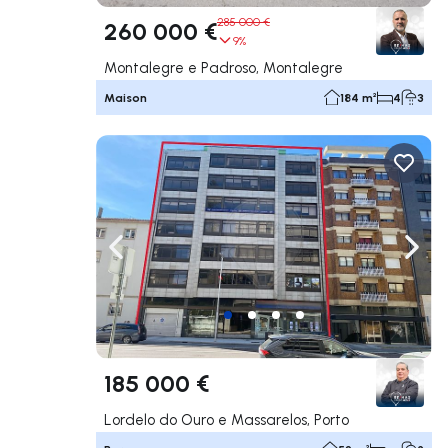
285 000 €
260 000 €
9%
Montalegre e Padroso, Montalegre
Maison
184 m²
4
3
Naviguer vers la gauche
Navig
185 000 €
Lordelo do Ouro e Massarelos, Porto