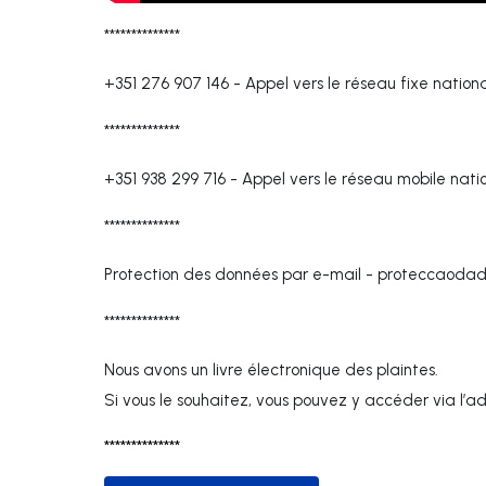
**************
+351 276 907 146
-
Appel vers le réseau fixe nation
**************
+351 938 299 716
-
Appel vers le réseau mobile nati
**************
Protection des données par e-mail -
proteccaodad
**************
Nous avons un livre électronique des plaintes.
Si vous le souhaitez, vous pouvez y accéder via l’a
**************