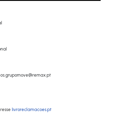
al
onal
os.grupomove@remax.pt
dresse
livroreclamacoes.pt