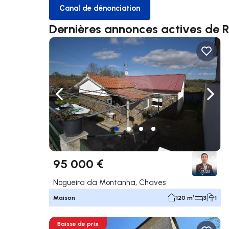
Canal de dénonciation
Canal de dénonciation
Dernières annonces actives de
Naviguer vers la gauche
Navig
95 000 €
Nogueira da Montanha, Chaves
Maison
120 m²
3
1
Baisse de prix