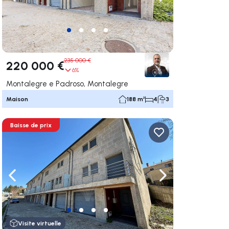
uer vers la droite
Naviguer vers la gauche
Naviguer vers la dr
235 000 €
220 000 €
6%
Montalegre e Padroso, Montalegre
Maison
188 m²
4
3
Baisse de prix
uer vers la droite
Naviguer vers la gauche
Naviguer vers la dr
Visite virtuelle