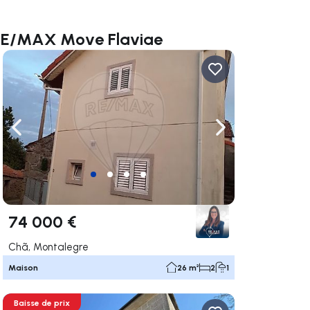
 RE/MAX Move Flaviae
uer vers la droite
Naviguer vers la gauche
Naviguer vers la dr
74 000 €
Chã, Montalegre
Maison
26 m²
2
1
Baisse de prix