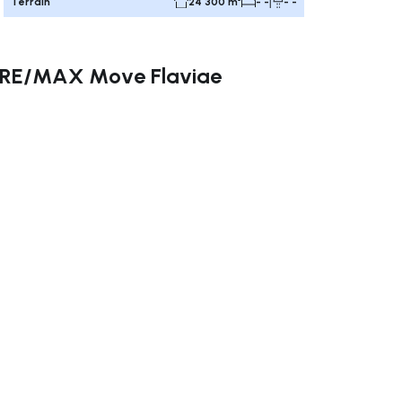
Terrain
24 300 m²
- -
- -
e RE/MAX Move Flaviae
uer vers la droite