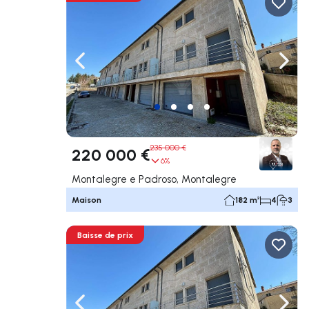
Naviguer vers la gauche
Navig
235 000 €
220 000 €
6%
Montalegre e Padroso, Montalegre
Maison
182 m²
4
3
Baisse de prix