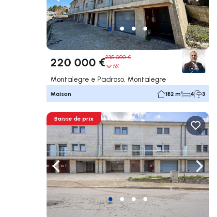
Naviguer vers la gauche
Navig
235 000 €
220 000 €
6%
Montalegre e Padroso, Montalegre
Maison
182 m²
4
3
Baisse de prix
Naviguer vers la gauche
Navig