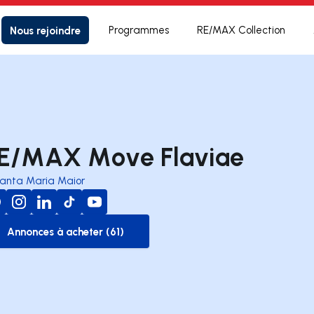
Nous rejoindre
Programmes
RE/MAX Collection
E/MAX Move Flaviae
anta Maria Maior
Annonces à acheter (61)
to-buy-listing