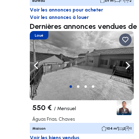
Bureau
59 m²
- -
2
Voir les annonces pour acheter
Voir les annonces à louer
Dernières annonces vendues d
Loué
Naviguer vers la gauche
Navig
550 €
/
Mensuel
Águas Frias, Chaves
Maison
104 m²
2
1
Voir les biens vendus