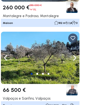
285 000 €
260 000 €
9%
Montalegre e Padroso, Montalegre
Maison
182 m²
4
3
uer vers la droite
Naviguer vers la gauche
Naviguer vers la dr
66 500 €
Valpaços e Sanfins, Valpaços