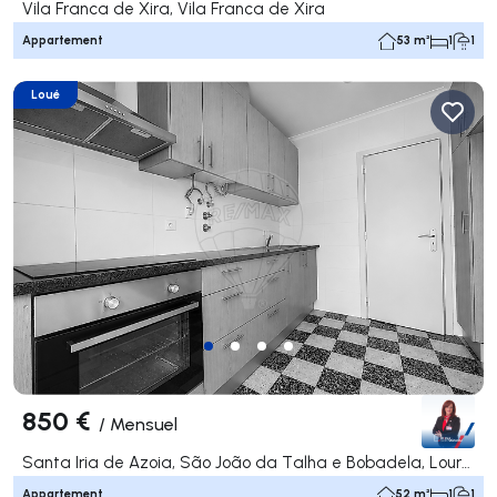
Vila Franca de Xira, Vila Franca de Xira
Appartement
53 m²
1
1
Loué
850 €
/
Mensuel
Santa Iria de Azoia, São João da Talha e Bobadela, Loures
Appartement
52 m²
1
1