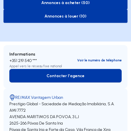
Annonces à acheter (50)
to-buy-listing
Annonces à louer (10)
to-rent-listing
Informations
+351 219 540 ***
Voir le numéro de téléphone
Appel vers le réseau fixe national
Contacter l’agence
Contacter l’agence
RE/MAX Vantagem Urban
Prestígio Global - Sociedade de Mediação Imobiliária, S.A.
AMI 7772
AVENIDA MARITIMOS DA POVOA, 3 LJ
2625-266
Póvoa De Santa Iria
Póvoa de Santa Iria e Forte da Casa
,
Vila Franca de Xira