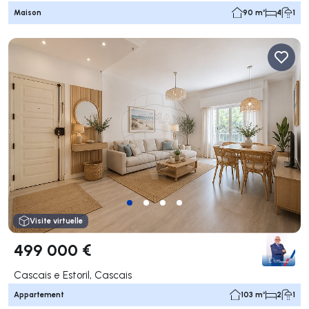
Maison
90 m²
4
1
Visite virtuelle
499 000 €
Cascais e Estoril, Cascais
Appartement
103 m²
2
1