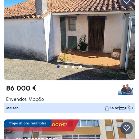
86 000 €
Envendos, Mação
Maison
56 m²
4
1
Propositions multiples