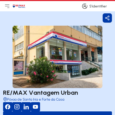
S’identifier
Ouvrir le menu principal
Logo
Aller à la page d’accueil
S’identifier
Part
RE/MAX Vantagem Urban
Póvoa de Santa Iria e Forte da Casa