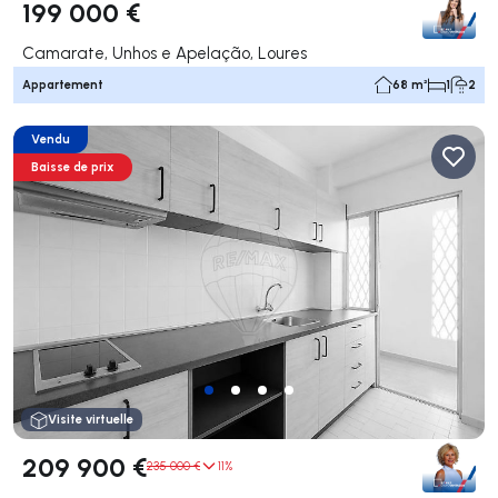
199 000 €
Camarate, Unhos e Apelação, Loures
Appartement
68 m²
1
2
Vendu
Baisse de prix
Visite virtuelle
209 900 €
235 000 €
11%