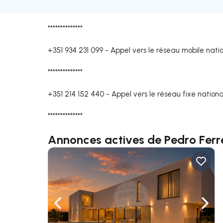
**************
+351 934 231 099
-
Appel vers le réseau mobile nati
**************
+351 214 152 440
-
Appel vers le réseau fixe nationa
**************
Annonces actives de Pedro Ferr
Naviguer vers la gauche
Navig