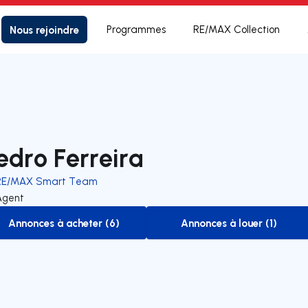
Nous rejoindre
Programmes
RE/MAX Collection
edro Ferreira
RE/MAX Smart Team
Agent
Annonces à acheter (6)
Annonces à louer (1)
to-buy-listing
to-rent-listing