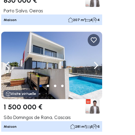
Porto Salvo, Oeiras
Maison
207 m²
4
4
uer vers la droite
Naviguer vers la gauche
Naviguer vers la dr
Visite virtuelle
1 500 000 €
São Domingos de Rana, Cascais
Maison
281 m²
5
5