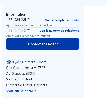
Information
+351 934 231 ***
Voir le téléphone mobile
Appel vers le réseau mobile national
+351 214 152 ***
Voir le numéro de téléphone
Appel vers le réseau fixe national
Contacter l’Agent
Contacter l’Agent
RE/MAX Smart Team
Sky Spirit Lda.
AMI 17061
Av. Saboia, 623 D
2765-581
Estoril
Cascais e Estoril
,
Cascais
Voir sur la carte
oite