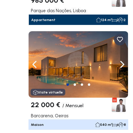
Parque das Nações, Lisboa
Appartement
124 m²
2
2
Naviguer vers la gauche
Navig
Visite virtuelle
22 000 €
/
Mensuel
Barcarena, Oeiras
Maison
540 m²
6
8