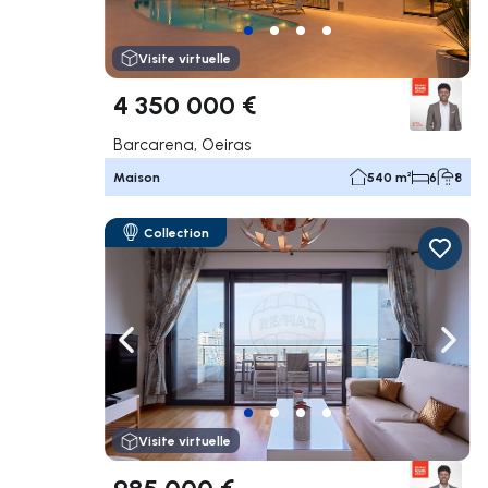
Visite virtuelle
4 350 000 €
Barcarena, Oeiras
Maison
540 m²
6
8
Collection
Naviguer vers la gauche
Navig
Visite virtuelle
985 000 €