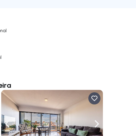
onal
l
eira
uer vers la droite
Naviguer vers la gauche
Naviguer vers la dr