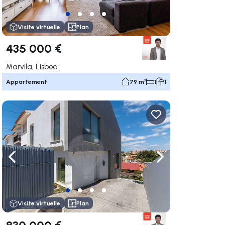
Visite virtuelle
Plan
435 000 €
Marvila, Lisboa
Appartement
79 m²
1
1
uer vers la droite
Naviguer vers la gauche
Naviguer vers la dr
Visite virtuelle
Plan
830 000 €