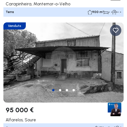
Carapinheira, Montemor-o-Velho
Terra
900 m²
- -
- -
Venduto
95 000 €
Alfarelos, Soure