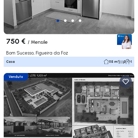
750 €
/
Mensile
Bom Sucesso, Figueira da Foz
Casa
115 m²
3
1
Venduto