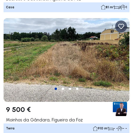
Casa
81 m²
2
1
9 500 €
Moinhos da Gândara, Figueira da Foz
Terra
910 m²
- -
- -