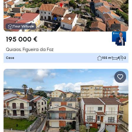
Tour Virtuale
195 000 €
Quiaios, Figueira da Foz
Casa
155 m²
4
2