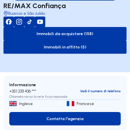
RE/MAX Confiança
Buarcos e São Julião
Immobili da acquistare (158)
to-buy-listing
Immobili in affitto (5)
to-rent-listing
Informazione
+351 233 436 ***
Vedi il numero di telefono
Chiamata verso la rete fissa nazionale
Inglese
Francese
Contatta l'agenzia
Contatta l'agenzia