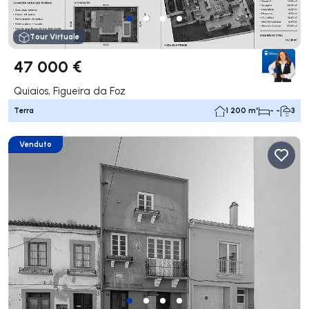
Tour Virtuale
47 000 €
Quiaios, Figueira da Foz
Terra
1 200 m²
- -
3
Venduto