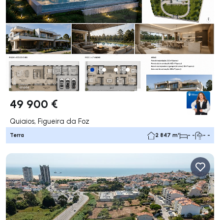
49 900 €
Quiaios, Figueira da Foz
Terra
2 847 m²
- -
- -