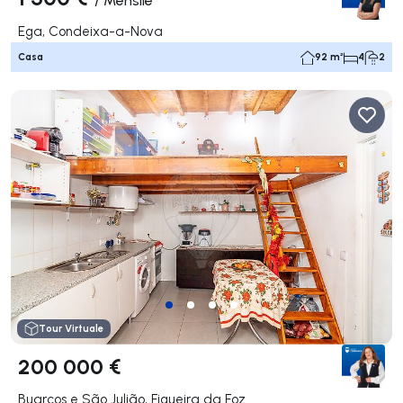
Ega, Condeixa-a-Nova
Casa
92 m²
4
2
Tour Virtuale
200 000 €
Buarcos e São Julião, Figueira da Foz