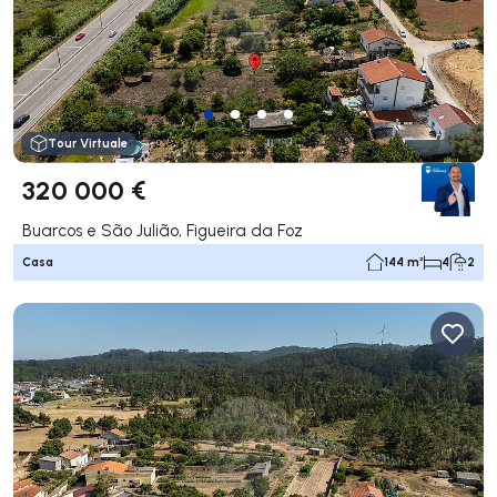
Tour Virtuale
320 000 €
Buarcos e São Julião, Figueira da Foz
Casa
144 m²
4
2