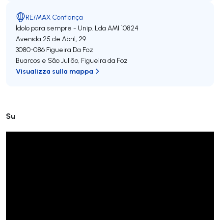
RE/MAX Confiança
Ídolo para sempre - Unip. Lda
AMI 10824
Avenida 25 de Abril, 29
3080-086
Figueira Da Foz
Buarcos e São Julião
,
Figueira da Foz
Visualizza sulla mappa
Su