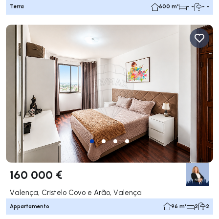
Terra
600 m²
- -
- -
160 000 €
Valença, Cristelo Covo e Arão, Valença
Appartamento
96 m²
2
2