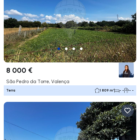
8 000 €
São Pedro da Torre, Valença
Terra
1 809 m²
- -
- -