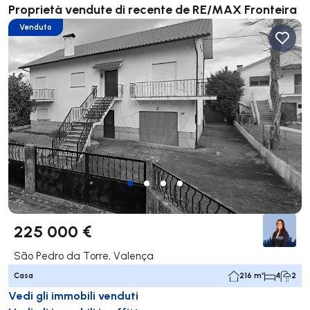
Proprietà vendute di recente de RE/MAX Fronteira
Venduto
225 000 €
São Pedro da Torre, Valença
Casa
216 m²
4
2
Vedi gli immobili venduti