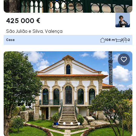
425 000 €
São Julião e Silva, Valença
Casa
108 m²
3
2