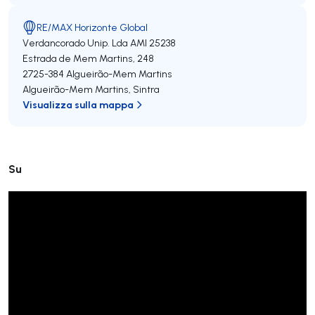
RE/MAX Horizonte Global
Verdancorado Unip. Lda
AMI 25238
Estrada de Mem Martins, 248
2725-384
Algueirão-Mem Martins
Algueirão-Mem Martins
,
Sintra
Visualizza sulla mappa
Su