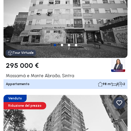
Tour Virtuale
295 000 €
Massamá e Monte Abraão, Sintra
Appartamento
98 m²
3
2
Venduto
Riduzione del prezzo