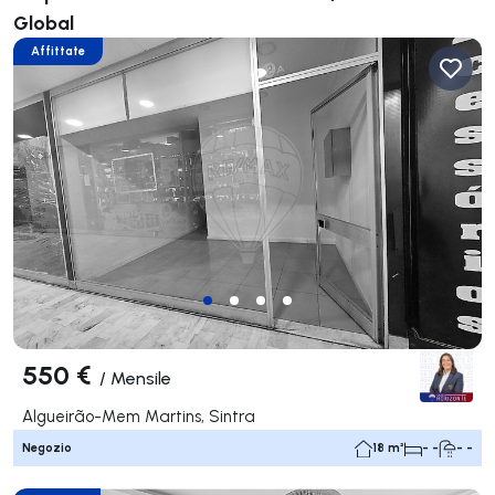
Global
Affittate
550 €
/
Mensile
Algueirão-Mem Martins, Sintra
Negozio
18 m²
- -
- -