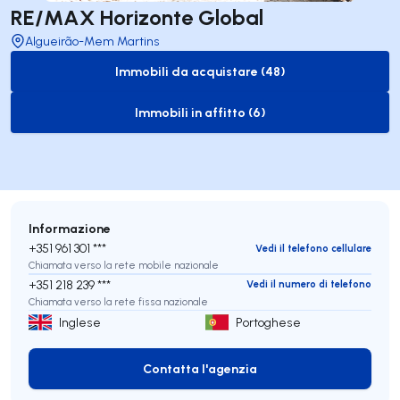
RE/MAX Horizonte Global
Algueirão-Mem Martins
Immobili da acquistare (48)
to-buy-listing
Immobili in affitto (6)
to-rent-listing
Informazione
+351 961 301 ***
Vedi il telefono cellulare
Chiamata verso la rete mobile nazionale
+351 218 239 ***
Vedi il numero di telefono
Chiamata verso la rete fissa nazionale
Inglese
Portoghese
Contatta l'agenzia
Contatta l'agenzia