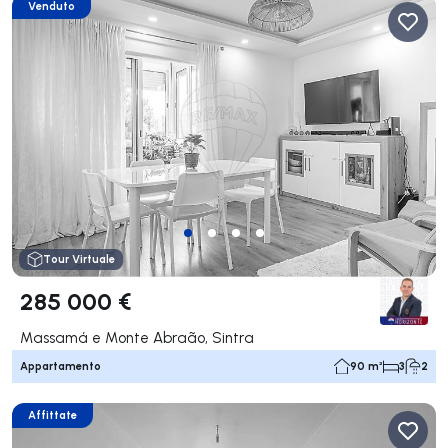
Venduto
Tour Virtuale
285 000 €
Massamá e Monte Abraão, Sintra
Appartamento
90 m²
3
2
Affittate