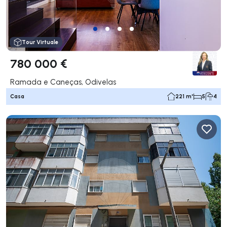
Tour Virtuale
780 000 €
Ramada e Caneças, Odivelas
Casa
221 m²
5
4