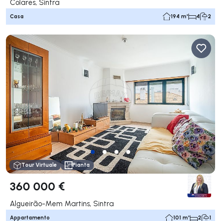
Colares, Sintra
Casa
194 m²
4
2
Tour Virtuale
Pianta
360 000 €
Algueirão-Mem Martins, Sintra
Appartamento
101 m²
2
1