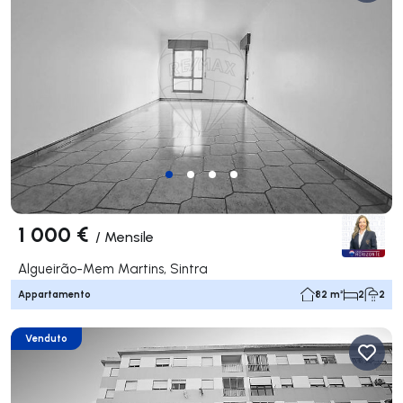
1 000 €
/
Mensile
Algueirão-Mem Martins, Sintra
Appartamento
82 m²
2
2
Venduto