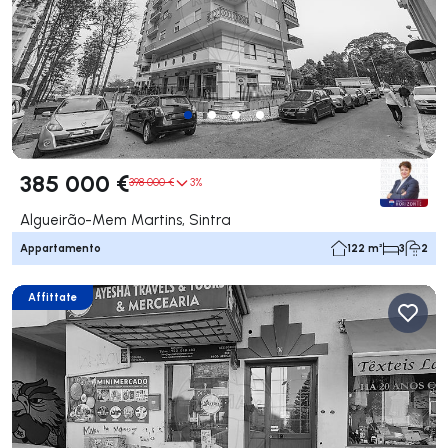
385 000 €
398 000 €
3%
Algueirão-Mem Martins, Sintra
Appartamento
122 m²
3
2
Affittate