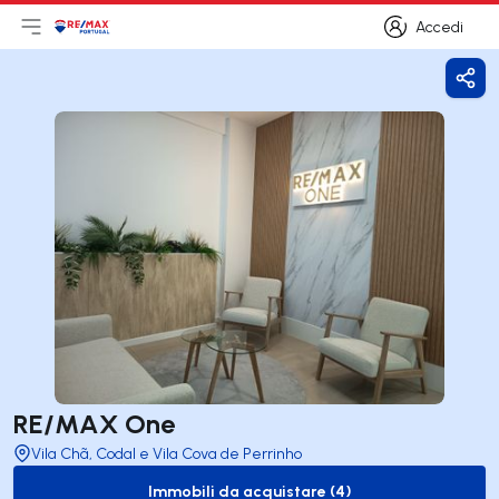
Accedi
Apri il menu principale
Logo
Vai alla homepage
Accedi
Cond
RE/MAX One
Vila Chã, Codal e Vila Cova de Perrinho
Immobili da acquistare (4)