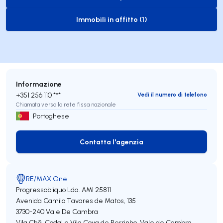
to-buy-listing
Immobili in affitto (1)
to-rent-listing
Informazione
+351 256 110 ***
Vedi il numero di telefono
Chiamata verso la rete fissa nazionale
Portoghese
Contatta l'agenzia
Contatta l'agenzia
RE/MAX One
Progressobliquo Lda.
AMI 25811
Avenida Camilo Tavares de Matos, 135
3730-240
Vale De Cambra
Vila Chã, Codal e Vila Cova de Perrinho
,
Vale de Cambra