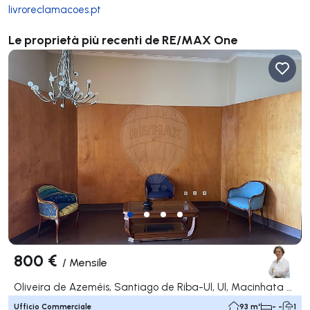
livroreclamacoes.pt
Le proprietà più recenti de RE/MAX One
800 €
/
Mensile
Oliveira de Azeméis, Santiago de Riba-Ul, Ul, Macinhata da Seixa e Madail, Oliveira de Azeméis
Ufficio Commerciale
93 m²
- -
1