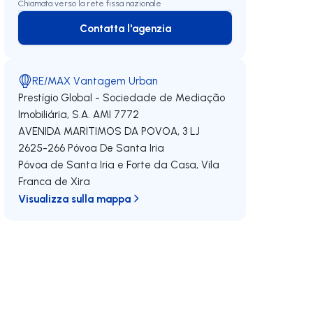
Chiamata verso la rete fissa nazionale
Contatta l'agenzia
Contatta l'agenzia
RE/MAX Vantagem Urban
Prestígio Global - Sociedade de Mediação
Imobiliária, S.A.
AMI 7772
AVENIDA MARITIMOS DA POVOA, 3 LJ
2625-266
Póvoa De Santa Iria
Póvoa de Santa Iria e Forte da Casa
,
Vila
Franca de Xira
Visualizza sulla mappa