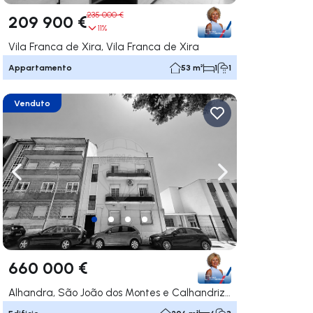
235 000 €
209 900 €
11%
Vila Franca de Xira, Vila Franca de Xira
Appartamento
53 m²
1
1
Venduto
ga a destra
Naviga a sinistra
Naviga a destra
660 000 €
Alhandra, São João dos Montes e Calhandriz, Vila Franca de Xira