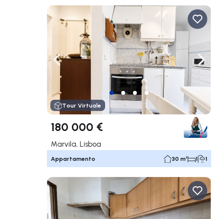
Naviga a sinistra
Navi
Tour Virtuale
180 000 €
Marvila, Lisboa
Appartamento
30 m²
1
1