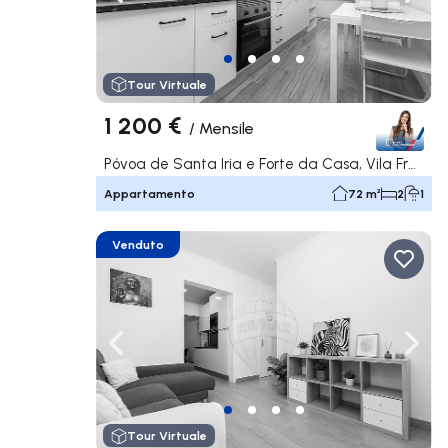
Naviga a sinistra
Navi
Tour Virtuale
1 200 €
/
Mensile
Póvoa de Santa Iria e Forte da Casa, Vila Franca de Xira
Appartamento
72 m²
2
1
Venduto
Naviga a sinistra
Navi
Tour Virtuale