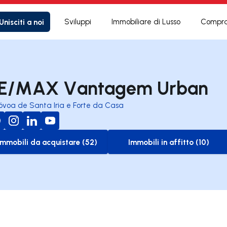
Unisciti a noi
Sviluppi
Immobiliare di Lusso
Compra
E/MAX Vantagem Urban
óvoa de Santa Iria e Forte da Casa
Immobili da acquistare (52)
Immobili in affitto (10)
to-buy-listing
to-rent-listing