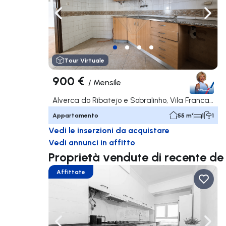
Naviga a sinistra
Navi
Tour Virtuale
900 €
/
Mensile
Alverca do Ribatejo e Sobralinho, Vila Franca de Xira
Appartamento
55 m²
1
1
Vedi le inserzioni da acquistare
Vedi annunci in affitto
Proprietà vendute di recente
Affittate