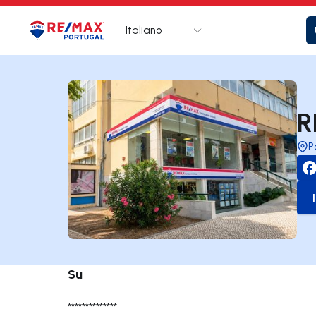
Italiano
Logo
Vai alla homepage
R
P
Su
**************