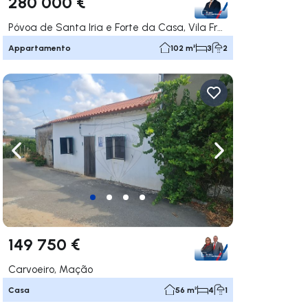
280 000 €
Póvoa de Santa Iria e Forte da Casa, Vila Franca de Xira
Appartamento
102 m²
3
2
ga a destra
Naviga a sinistra
Naviga a destra
149 750 €
Carvoeiro, Mação
Casa
56 m²
4
1