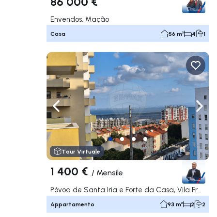
86 000 €
Envendos, Mação
Casa
56 m²
4
1
Naviga a sinistra
Navi
Tour Virtuale
1 400 €
/
Mensile
Póvoa de Santa Iria e Forte da Casa, Vila Franca de Xira
Appartamento
93 m²
2
2