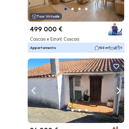
Tour Virtuale
499 000 €
Cascais e Estoril, Cascais
Appartamento
103 m²
2
1
Naviga a sinistra
Navi