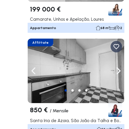
199 000 €
Camarate, Unhos e Apelação, Loures
Appartamento
68 m²
1
2
Affittate
Naviga a sinistra
Navi
850 €
/
Mensile
Santa Iria de Azoia, São João da Talha e Bobadela, Loures