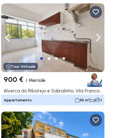
ga a destra
Naviga a sinistra
Naviga a destra
Tour Virtuale
900 €
/
Mensile
Alverca do Ribatejo e Sobralinho, Vila Franca de Xira
Appartamento
55 m²
1
1