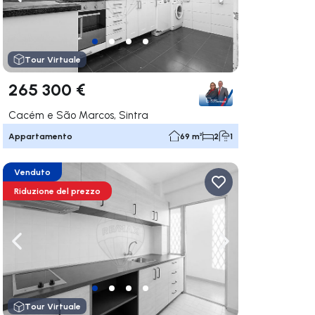
ga a destra
Naviga a sinistra
Naviga a destra
Tour Virtuale
265 300 €
Cacém e São Marcos, Sintra
Appartamento
69 m²
2
1
Venduto
Riduzione del prezzo
ga a destra
Naviga a sinistra
Naviga a destra
Tour Virtuale