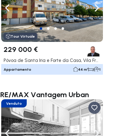
ga a destra
Naviga a sinistra
Naviga a destra
Tour Virtuale
229 000 €
Póvoa de Santa Iria e Forte da Casa, Vila Franca de Xira
Appartamento
44 m²
1
1
 de RE/MAX Vantagem Urban
Venduto