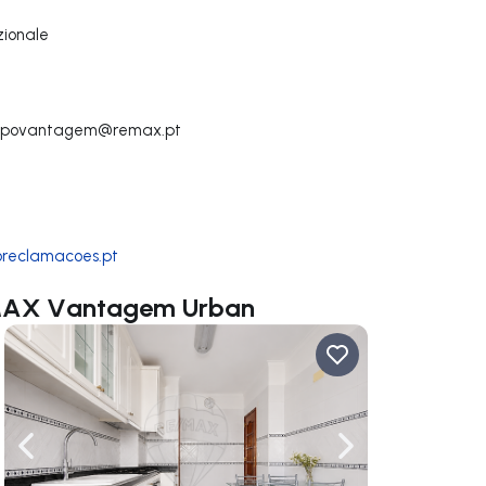
zionale
rupovantagem@remax.pt
roreclamacoes.pt
E/MAX Vantagem Urban
ga a destra
Naviga a sinistra
Naviga a destra