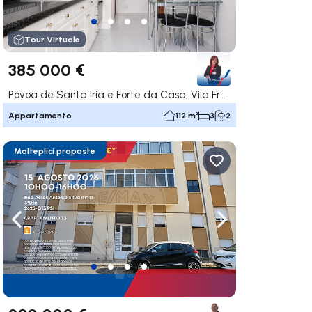
Tour Virtuale
385 000 €
Póvoa de Santa Iria e Forte da Casa, Vila Franca de Xira
Appartamento
112 m²
3
2
Molteplici proposte
ga a destra
Naviga a sinistra
Naviga a destra