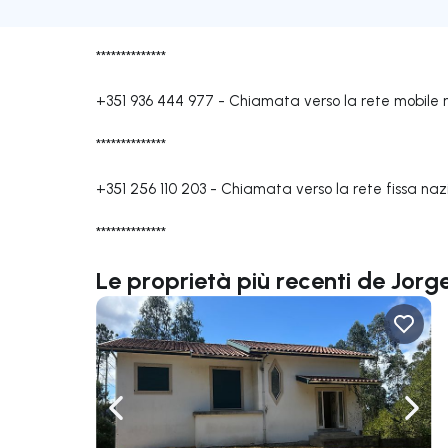
**************
+351 936 444 977
-
Chiamata verso la rete mobile 
**************
+351 256 110 203
-
Chiamata verso la rete fissa naz
**************
Le proprietà più recenti de Jorge
Naviga a sinistra
Navi