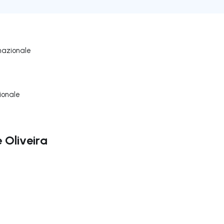
nazionale
ionale
 Oliveira
ga a destra