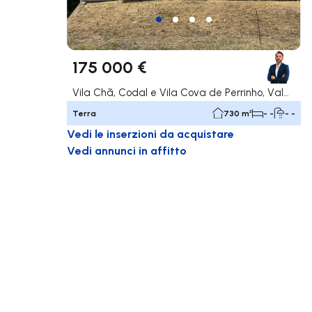
175 000 €
Vila Chã, Codal e Vila Cova de Perrinho, Vale de Cambra
Terra
730 m²
- -
- -
Vedi le inserzioni da acquistare
Vedi annunci in affitto