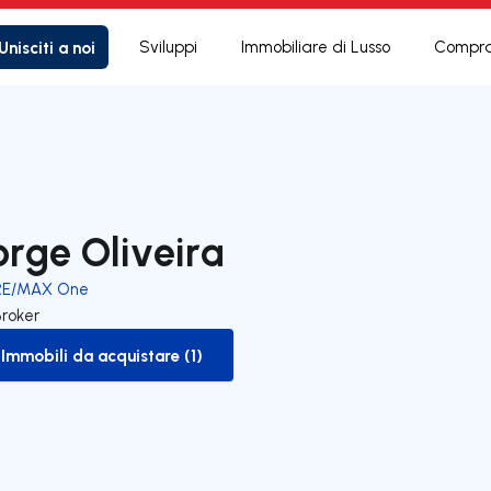
Unisciti a noi
Sviluppi
Immobiliare di Lusso
Compra
orge Oliveira
RE/MAX One
Broker
Immobili da acquistare (1)
to-buy-listing