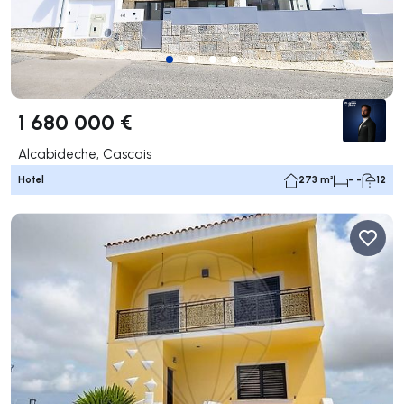
1 680 000 €
Alcabideche, Cascais
Hotel
273 m²
- -
12