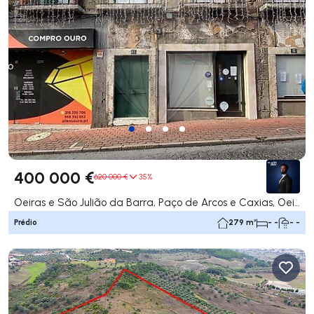
400 000 €
620 000 €
35%
Oeiras e São Julião da Barra, Paço de Arcos e Caxias, Oeiras
Prédio
279 m²
- -
- -