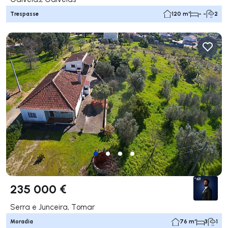
Trespasse
120 m²
- -
2
235 000 €
Serra e Junceira, Tomar
Moradia
76 m²
3
1