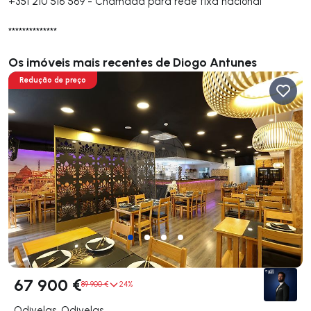
+351 210 516 569
-
Chamada para rede fixa nacional
**************
Os imóveis mais recentes de Diogo Antunes
Redução de preço
67 900 €
89 900 €
24%
Odivelas, Odivelas