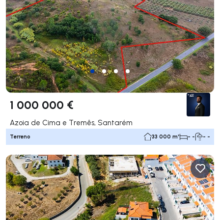
1 000 000 €
Azoia de Cima e Tremês, Santarém
Terreno
33 000 m²
- -
- -