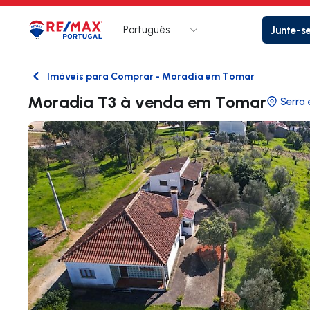
Português
Junte-s
Logo
Ir para página inicial
Imóveis para Comprar - Moradia em Tomar
Voltar
Moradia T3 à venda em Tomar
Serra 