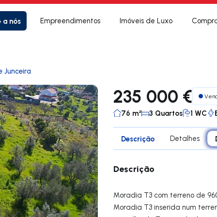
e a nós
Empreendimentos
Imóveis de Luxo
Compra
e Junceira
235 000 €
Ven
76 m²
3 Quartos
1 WC
Descrição
Detalhes
Descrição
Moradia T3 com terreno de 9
Moradia T3 inserida num terre