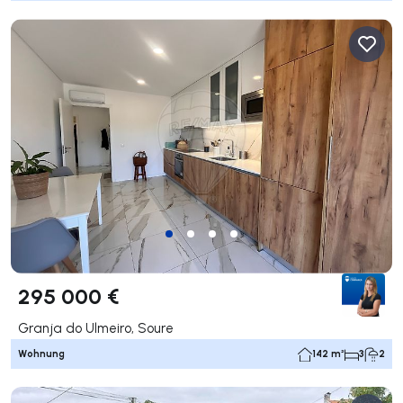
295 000 €
Granja do Ulmeiro, Soure
Wohnung
142 m²
3
2