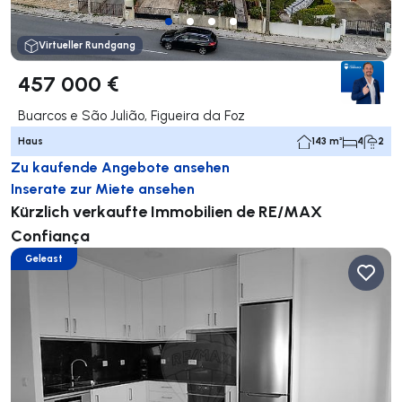
Virtueller Rundgang
457 000 €
Buarcos e São Julião, Figueira da Foz
Haus
143 m²
4
2
Zu kaufende Angebote ansehen
Inserate zur Miete ansehen
Kürzlich verkaufte Immobilien de RE/MAX
Confiança
Geleast