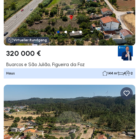
Virtueller Rundgang
320 000 €
Buarcos e São Julião, Figueira da Foz
Haus
144 m²
4
2