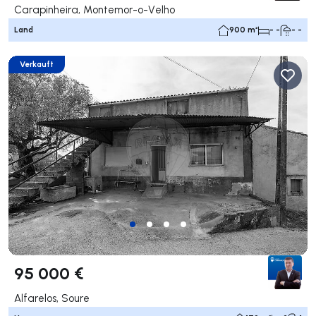
Carapinheira, Montemor-o-Velho
Land
900 m²
- -
- -
Verkauft
95 000 €
Alfarelos, Soure