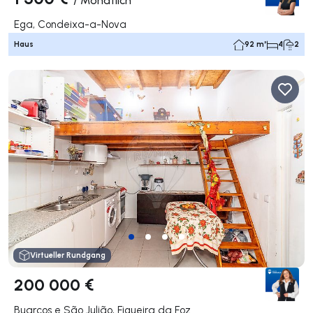
Ega, Condeixa-a-Nova
Haus
92 m²
4
2
Virtueller Rundgang
200 000 €
Buarcos e São Julião, Figueira da Foz