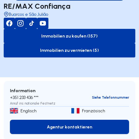
RE/MAX Confiança
Buarcos e São Julião
Immobilien zu kaufen (157)
to-buy-listing
Immobilien zu vermieten (5)
to-rent-listing
Information
+351 233 436 ***
Siehe Telefonnummer
Anruf ins nationale Festnetz
Englisch
Französisch
Agentur kontaktieren
Agentur kontaktieren