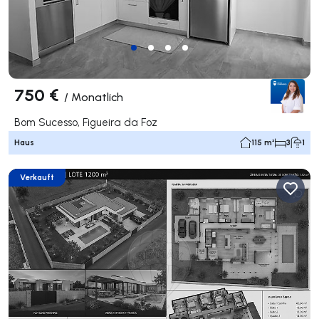
750 €
/
Monatlich
Bom Sucesso, Figueira da Foz
Haus
115 m²
3
1
Verkauft