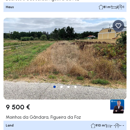
Haus
81 m²
2
1
9 500 €
Moinhos da Gândara, Figueira da Foz
Land
910 m²
- -
- -