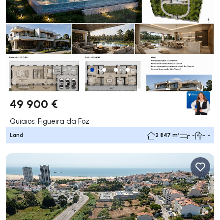
49 900 €
Quiaios, Figueira da Foz
Land
2 847 m²
- -
- -