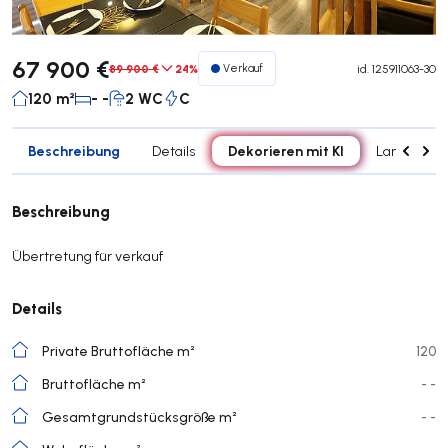
67 900 €
89 900 €
24%
Verkauf
id.
125911063-30
120 m²
- -
2 WC
C
Beschreibung
Dekorieren mit KI
Details
Landkarte
Beschreibung
Übertretung für verkauf
Details
Private Bruttofläche m²
120
Bruttofläche m²
- -
Gesamtgrundstücksgröße m²
- -