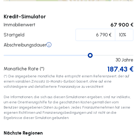
Senden
Kredit-Simulator
67 900 €
Immobilienwert
Startgeld
Abschreibungsdauer
30
Jahre
187.43
€
Monatliche Rate (*)
(*) Die angegebene monatliche Rate entspricht einem Referenzwert, der auf
einem variablen Zinssatz (6-Monats-Euribor) basiert, ohne auf eine
vollständigere und detailliertere Finanzanalyse zu verzichten!
Die Informationen, die sich aus diesen Simulationen ergeben, sind nur indikativ,
um eine Orientierungshilfe für die geschätzten Kosten gemäß den vom
Benutzer angegebenen Daten zu geben. Jedes Finanzunternehmen hat seine
eigenen Richtlinien und Finanzierungsbedingungen und ist nicht an die
Ergebnisse dieser Simulation gebunden.
Nächste Regionen