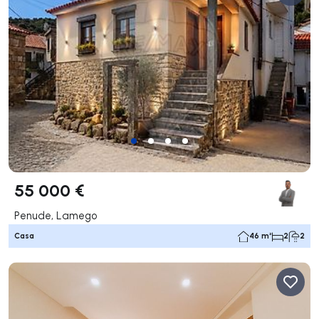
55 000 €
Penude, Lamego
Casa
46 m²
2
2