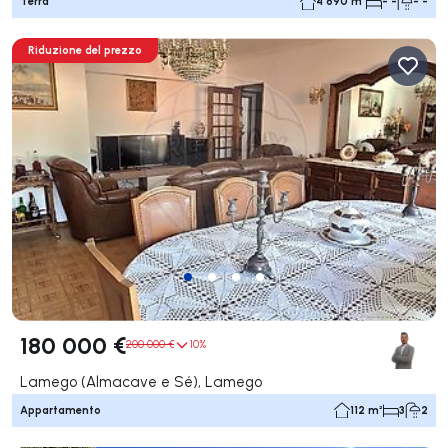
Terra
4 690 m²
- -
- -
Riduzione del prezzo
180 000 €
200 000 €
10%
Lamego (Almacave e Sé), Lamego
Appartamento
112 m²
3
2