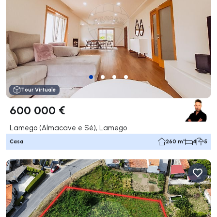
Tour Virtuale
600 000 €
Lamego (Almacave e Sé), Lamego
Casa
260 m²
4
5