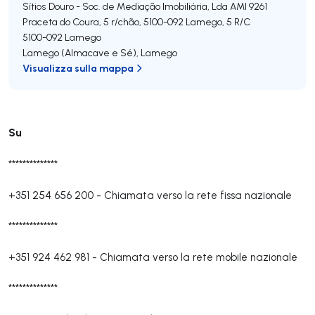
Sítios Douro - Soc. de Mediação Imobiliária, Lda
AMI 9261
Praceta do Coura, 5 r/chão, 5100-092 Lamego, 5 R/C
5100-092
Lamego
Lamego (Almacave e Sé)
,
Lamego
Visualizza sulla mappa
Su
**************
+351 254 656 200
-
Chiamata verso la rete fissa nazionale
**************
+351 924 462 981
-
Chiamata verso la rete mobile nazionale
**************