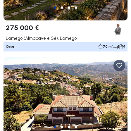
275 000 €
Lamego (Almacave e Sé), Lamego
Casa
70 m²
3
1