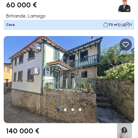
60 000 €
Britiande, Lamego
Casa
70 m²
2
1
140 000 €