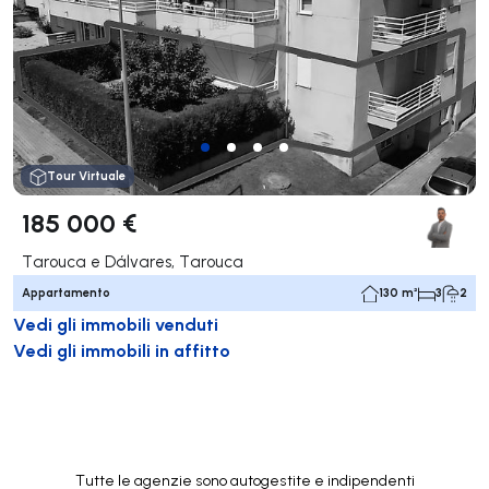
Tour Virtuale
185 000 €
Tarouca e Dálvares, Tarouca
Appartamento
130 m²
3
2
Vedi gli immobili venduti
Vedi gli immobili in affitto
Tutte le agenzie sono autogestite e indipendenti