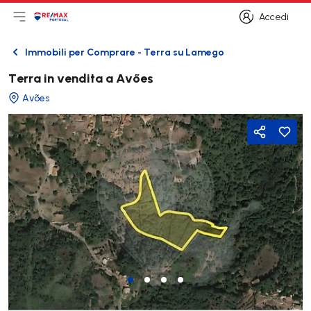
Accedi
Apri il menu principale
Logo
Vai alla homepage
Accedi
Immobili per Comprare - Terra su Lamego
Indietro
Terra in vendita a Avőes
Avões
Condividi