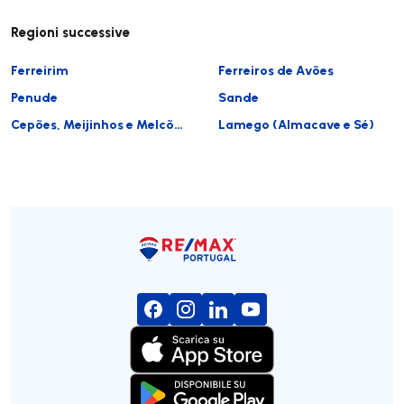
Regioni successive
Ferreirim
Ferreiros de Avões
Penude
Sande
Cepões, Meijinhos e Melcões
Lamego (Almacave e Sé)