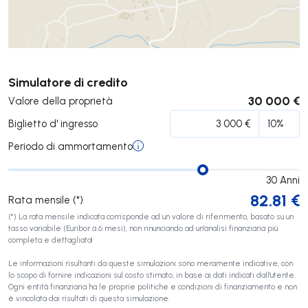
Invia
Simulatore di credito
30 000 €
Valore della proprietà
Biglietto d' ingresso
Periodo di ammortamento
30
Anni
82.81
€
Rata mensile (*)
(*) La rata mensile indicata corrisponde ad un valore di riferimento, basato su un
tasso variabile (Euribor a 6 mesi), non rinunciando ad un'analisi finanziaria più
completa e dettagliata!
Le informazioni risultanti da queste simulazioni sono meramente indicative, con
lo scopo di fornire indicazioni sul costo stimato, in base ai dati indicati dall'utente.
Ogni entità finanziaria ha le proprie politiche e condizioni di finanziamento e non
è vincolata dai risultati di questa simulazione.