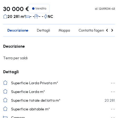
30 000 €
Vendita
id.
126191014-63
20 281 m²
- -
- -
NC
Descrizione
Dettagli
Mappa
Contatta l'agente
S
Descrizione
Terra per saldi
Dettagli
Superficie Lorda Privata m²
- -
Superficie Lorda m²
- -
Superficie totale del lotto m²
20 281
Superficie abitabile m²
- -
Camere
- -